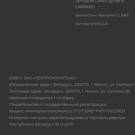
Запчасти DANA Spicer и
CARRARO
Запчасти к технике CLAAS
Запчасти KESLA
2026 © ЗАО «ТЕХПРОМИМПЕКС»
Юридический адрес: Беларусь, 220070, г. Минск, ул. Солтыса 
Почтовый адрес: Беларусь, 220070, г. Минск, ул. Солтыса 96,
офисные помещения 1-го этажа
Свидетельство о государственной регистрации
выдано Мингорисполкомом от 27.07.2000 УНП 100127623
Интернет-магазин зарегистрирован в торговом реестре
Республики Беларусь 16.12.2019