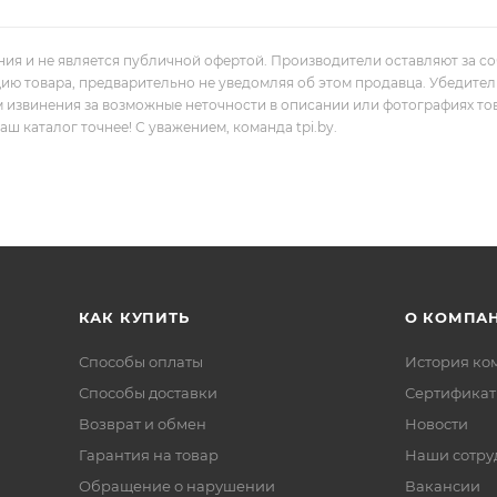
ния и не является публичной офертой. Производители оставляют за с
цию товара, предварительно не уведомляя об этом продавца. Убедите
м извинения за возможные неточности в описании или фотографиях то
 каталог точнее! С уважением, команда tpi.by.
КАК КУПИТЬ
О КОМПА
Способы оплаты
История ко
Способы доставки
Сертифика
Возврат и обмен
Новости
Гарантия на товар
Наши сотру
Обращение о нарушении
Вакансии