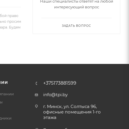
Наши специалисты ответят на любой
интересующий вопрос
обой право
льно просим
ЗАДАТЬ ВОПРОС
вара. Будем
НИИ
+375173881599
мпании
info@tpi.by
ты
г. Минск, ул. Солтыса 96,
офисные помещения 1-го
этажа
дники