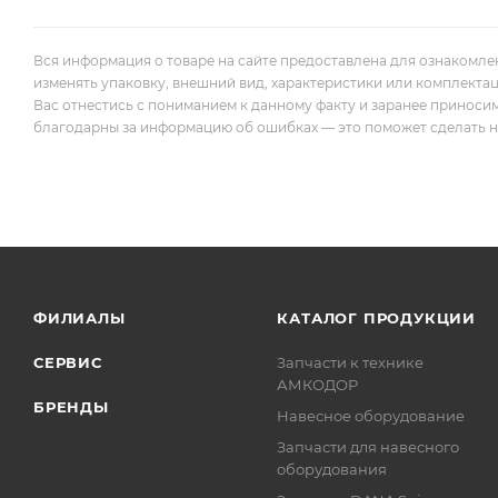
Вся информация о товаре на сайте предоставлена для ознакомле
изменять упаковку, внешний вид, характеристики или комплекта
Вас отнестись с пониманием к данному факту и заранее приноси
благодарны за информацию об ошибках — это поможет сделать наш
ФИЛИАЛЫ
КАТАЛОГ ПРОДУКЦИИ
СЕРВИС
Запчасти к технике
АМКОДОР
БРЕНДЫ
Навесное оборудование
Запчасти для навесного
оборудования