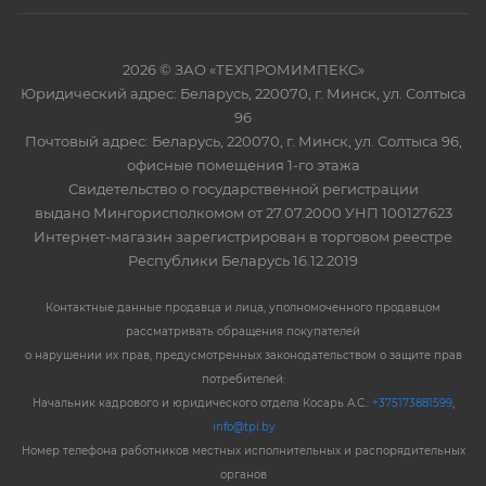
2026 © ЗАО «ТЕХПРОМИМПЕКС»
Юридический адрес: Беларусь, 220070, г. Минск, ул. Солтыса
96
Почтовый адрес: Беларусь, 220070, г. Минск, ул. Солтыса 96,
офисные помещения 1-го этажа
Свидетельство о государственной регистрации
выдано Мингорисполкомом от 27.07.2000 УНП 100127623
Интернет-магазин зарегистрирован в торговом реестре
Республики Беларусь 16.12.2019
Контактные данные продавца и лица, уполномоченного продавцом
рассматривать обращения покупателей
о нарушении их прав, предусмотренных законодательством о защите прав
потребителей:
Начальник кадрового и юридического отдела Косарь А.С.:
+375173881599
,
info@tpi.by
Номер телефона работников местных исполнительных и распорядительных
органов