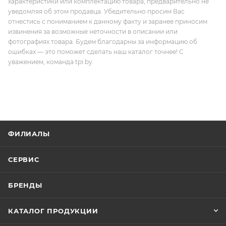
характеристики или комплектацию товара, предварительно не
уведомляя об этом продавца. Убедительно просим Вас
отнестись с пониманием к данному факту и заранее приносим
извинения за возможные неточности в описании или
фотографиях товара. Будем благодарны за информацию об
ошибках — это поможет сделать наш каталог точнее! С
уважением, команда tpi.by.
ФИЛИАЛЫ
СЕРВИС
БРЕНДЫ
КАТАЛОГ ПРОДУКЦИИ