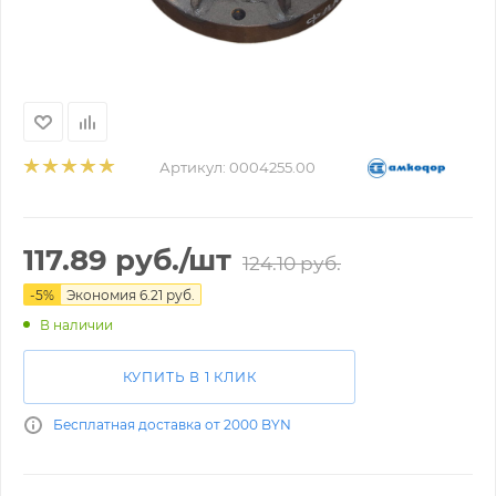
Артикул:
0004255.00
117.89
руб.
/шт
124.10
руб.
-
5
%
Экономия
6.21
руб.
В наличии
КУПИТЬ В 1 КЛИК
Бесплатная доставка от 2000 BYN