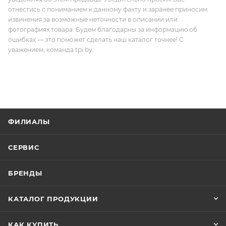
отнестись с пониманием к данному факту и заранее приносим
извинения за возможные неточности в описании или
фотографиях товара. Будем благодарны за информацию об
ошибках — это поможет сделать наш каталог точнее! С
уважением, команда tpi.by.
ФИЛИАЛЫ
СЕРВИС
БРЕНДЫ
КАТАЛОГ ПРОДУКЦИИ
КАК КУПИТЬ