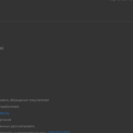
96
ривать обращения покупателей
отребителей:
tpi.by
органов
енных рассматривать
 граждан и юридических лиц:
+375173743973