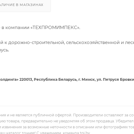
АЛИЧИЕ В МАГАЗИНАХ
е в компании «ТЕХПРОМИМПЕКС».
й к дорожно-строительной, сельскохозяйственной и лес
усь.
нга» 220013, Республика Беларусь, г. Минск, ул. Петруся Бровки
ния и не является публичной офертой. Производители оставляют за с
цию товара, предварительно не уведомляя об этом продавца. Убедите
м извинения за возможные неточности в описании или фотографиях то
 каталог точнее! С уважением, команда tpi.by.