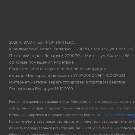
2026 © ЗАО «ТЕХПРОМИМПЕКС»
Юридический адрес: Беларусь, 220070, г. Минск, ул. Солтыса 
Почтовый адрес: Беларусь, 220070, г. Минск, ул. Солтыса 96,
офисные помещения 1-го этажа
Свидетельство о государственной регистрации
выдано Мингорисполкомом от 27.07.2000 УНП 100127623
Интернет-магазин зарегистрирован в торговом реестре
Республики Беларусь 16.12.2019
Контактные данные продавца и лица, уполномоченного продавцом рассмат
о нарушении их прав, предусмотренных законодательством о защите прав п
Начальник кадрового и юридического отдела Косарь А.С.:
+375173881599
,
info@
Номер телефона работников местных исполнительных и распорядительных 
по месту государственной регистрации ЗАО «ТЕХПРОМИМПЕКС», уполномоч
обращения покупателей в соответствии с законодательством об обращениях