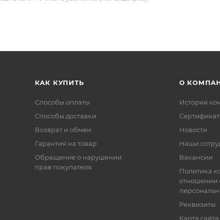
КАК КУПИТЬ
О КОМПА
Способы оплаты
История ко
Способы доставки
Сертифика
Возврат и обмен
Новости
Гарантия на товар
Наши сотру
Обращение о нарушении
Вакансии
прав покупателя
Политика к
отношении 
персональн
Реквизиты
Карта сайта