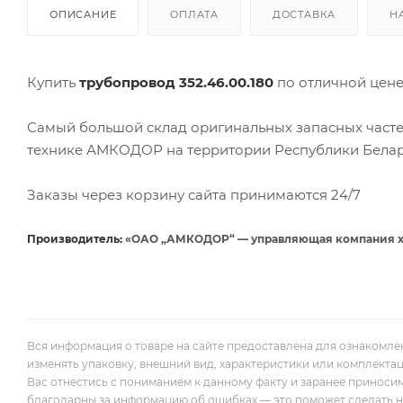
ОПИСАНИЕ
ОПЛАТА
ДОСТАВКА
Н
Купить
трубопровод 352.46.00.180
по отличной цен
Самый большой склад оригинальных запасных часте
технике АМКОДОР на территории Республики Белар
Заказы через корзину сайта принимаются 24/7
Производитель:
«ОАО „АМКОДОР“ — управляющая компания холди
Вся информация о товаре на сайте предоставлена для ознакомле
изменять упаковку, внешний вид, характеристики или комплекта
Вас отнестись с пониманием к данному факту и заранее приноси
благодарны за информацию об ошибках — это поможет сделать наш