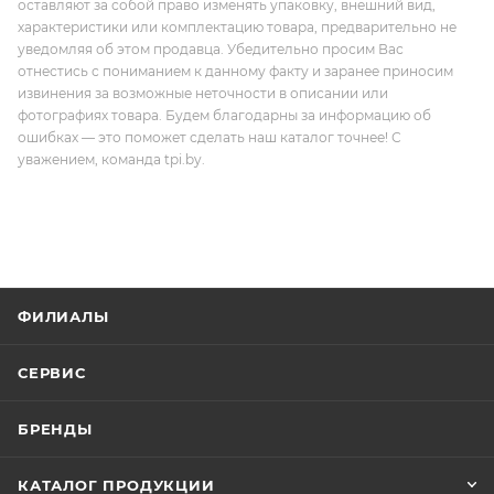
оставляют за собой право изменять упаковку, внешний вид,
характеристики или комплектацию товара, предварительно не
уведомляя об этом продавца. Убедительно просим Вас
отнестись с пониманием к данному факту и заранее приносим
извинения за возможные неточности в описании или
фотографиях товара. Будем благодарны за информацию об
ошибках — это поможет сделать наш каталог точнее! С
уважением, команда tpi.by.
ФИЛИАЛЫ
СЕРВИС
БРЕНДЫ
КАТАЛОГ ПРОДУКЦИИ