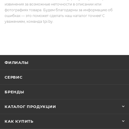
извинения за возможные неточности в описании или
фотографиях товара. Будем благодарны за информацию об
ошибках — это поможет сделать наш каталог точнее! С
уважением, команда tpi.by.
ФИЛИАЛЫ
СЕРВИС
БРЕНДЫ
КАТАЛОГ ПРОДУКЦИИ
КАК КУПИТЬ