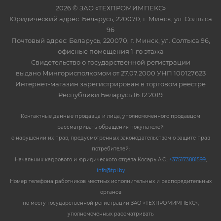
2026 © ЗАО «ТЕХПРОМИМПЕКС»
Юридический адрес: Беларусь, 220070, г. Минск, ул. Солтыса
96
Почтовый адрес: Беларусь, 220070, г. Минск, ул. Солтыса 96,
офисные помещения 1-го этажа
Свидетельство о государственной регистрации
выдано Мингорисполкомом от 27.07.2000 УНП 100127623
Интернет-магазин зарегистрирован в торговом реестре
Республики Беларусь 16.12.2019
Контактные данные продавца и лица, уполномоченного продавцом
рассматривать обращения покупателей
о нарушении их прав, предусмотренных законодательством о защите прав
потребителей:
Начальник кадрового и юридического отдела Косарь А.С.:
+375173881599
,
info@tpi.by
Номер телефона работников местных исполнительных и распорядительных
органов
по месту государственной регистрации ЗАО «ТЕХПРОМИМПЕКС»,
уполномоченных рассматривать