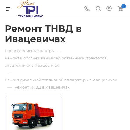
0
Ремонт ТНВД в
Ивацевичах
—
Наши сервисные центры
Ремонт и обслуживание сельхозтехники, тракторов,
спецтехники в Ивацевичах
—
Ремонт дизельной топливной аппаратуры в Ивацевичах
—
Ремонт ТНВД в Ивацевичах