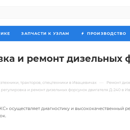
НИКЕ
ЗАПЧАСТИ К УЗЛАМ
ПРОИЗВОДСТВО
вка и ремонт дизельных 
—
зтехники, тракторов, спецтехники в Ивацевичах
Ремонт диз
 регулировка и ремонт дизельных форсунок двигателя Д-240 в И
» осуществляет диагностику и высококачественный р
ок.