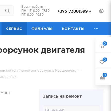
Время работы:
ПН-ЧТ: 8:00 - 17:30
+375173881599
ПТ: 8:00 - 16:30
СЕРВИС
ФИЛИАЛЫ
КОНТАКТЫ
0
форсунок двигателя
0
—
ельной топливной аппаратуры в Ивацевичах
0
вацевичах
емонт
Запись на ремонт
Ваше