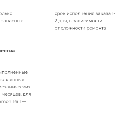
олько
срок исполнения заказа 1-
 запасных
2 дня, в зависимости
от сложности ремонта
чества
выполненные
ановленные
механических
 месяцев, для
mon Rail —