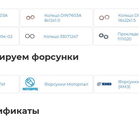
603А
Кольцо DIN7603А
Кольцо D
8х12х1.0
16х22х1.5
Прокладка
054-02
Кольцо 33071247
1111020
ируем форсунки
Форсунк
ПИ
Форсунки Моторпал
(ЯМЗ)
ификаты