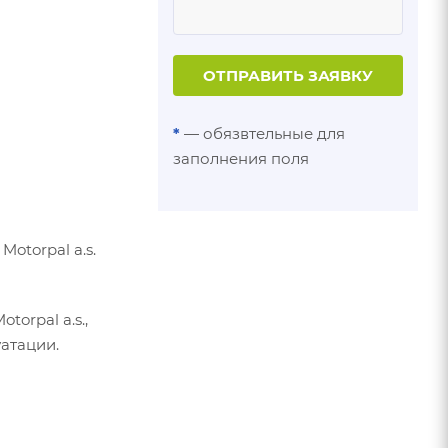
ОТПРАВИТЬ ЗАЯВКУ
*
— обязвтельные для
заполнения поля
torpal a.s.
rpal a.s.,
атации.