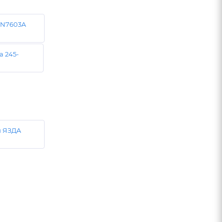
IN7603А
 245-
и ЯЗДА