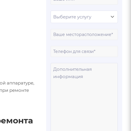
имя
Ваш
город
Ваш
телеф
Ваше
сообщ
ой аппаратуре,
 при ремонте
ремонта