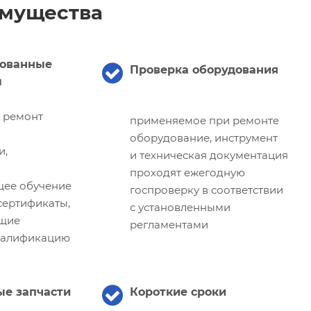
мущества
ованные
Проверка оборудования
ы
и ремонт
применяемое при ремонте
оборудование, инструмент
и,
и техническая документация
проходят ежегодную
щее обучение
госпроверку в соответствии
ертификаты,
с установленными
щие
регламентами
валификацию
е запчасти
Короткие сроки