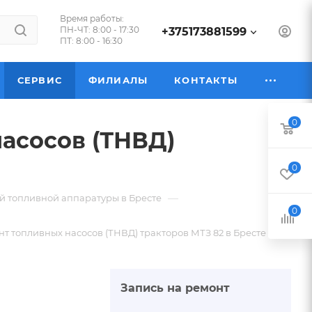
Время работы:
ПН-ЧТ: 8:00 - 17:30
+375173881599
ПТ: 8:00 - 16:30
СЕРВИС
ФИЛИАЛЫ
КОНТАКТЫ
0
насосов (ТНВД)
0
—
й топливной аппаратуры в Бресте
0
нт топливных насосов (ТНВД) тракторов МТЗ 82 в Бресте
Запись на ремонт