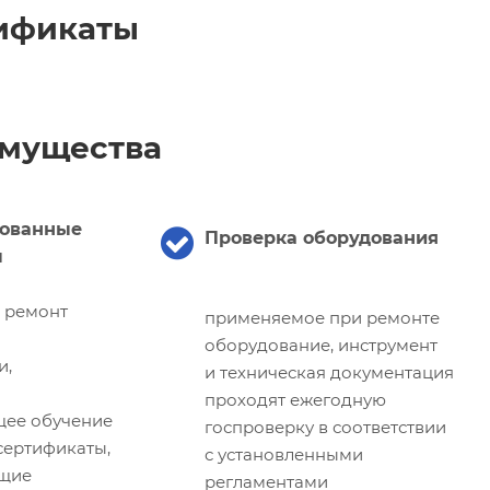
ификаты
мущества
ованные
Проверка оборудования
ы
и ремонт
применяемое при ремонте
оборудование, инструмент
и,
и техническая документация
проходят ежегодную
щее обучение
госпроверку в соответствии
ертификаты,
с установленными
щие
регламентами