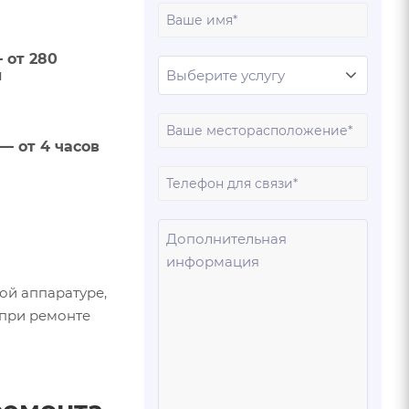
Ваше
имя
 от 280
й
Ваш
— от 4 часов
город
Ваш
телеф
Ваше
сообщ
ой аппаратуре,
 при ремонте