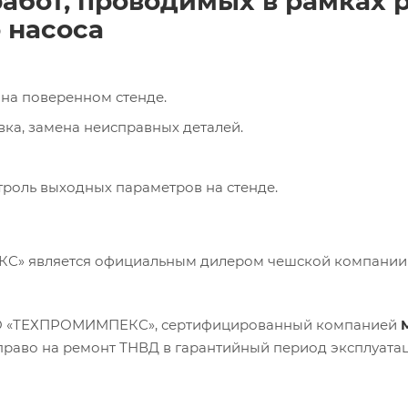
абот, проводимых в рамках 
 насоса
на поверенном стенде.
вка, замена неисправных деталей.
троль выходных параметров на стенде.
» является официальным дилером чешской компани
О «ТЕХПРОМИМПЕКС», сертифицированный компанией
M
право на ремонт ТНВД в гарантийный период эксплуатац