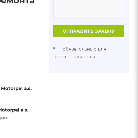
ремонта
ОТПРАВИТЬ ЗАЯВКУ
*
— обязвтельные для
заполнения поля
и
Motorpal a.s.
otorpal a.s.
,
ии.