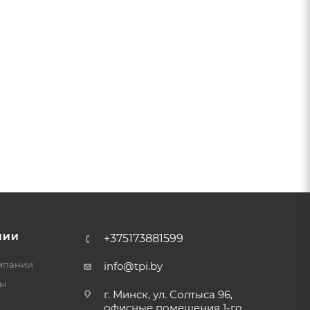
НИИ
+375173881599
мпании
info@tpi.by
ты
г. Минск, ул. Солтыса 96,
офисные помещения 1-го