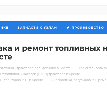
НИКЕ
ЗАПЧАСТИ К УЗЛАМ
ПРОИЗВОДСТВО
вка и ремонт топливных 
сте
—
зтехники, тракторов, спецтехники в Бресте
Ремонт дизельно
—
нт топливных насосов (ТНВД) тракторов в Бресте
—
Д) тракторов МТЗ в Бресте
Диагностика, регулировка и ремо