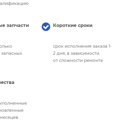
валификацию
е запчасти
Короткие сроки
олько
срок исполнения заказа 1-
 запасных
2 дня, в зависимости
от сложности ремонта
чества
выполненные
ановленные
 месяцев