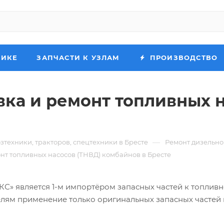
НИКЕ
ЗАПЧАСТИ К УЗЛАМ
ПРОИЗВОДСТВО
вка и ремонт топливных 
—
зтехники, тракторов, спецтехники в Бресте
Ремонт дизельно
нт топливных насосов (ТНВД) комбайнов в Бресте
 является 1-м импортёром запасных частей к топливн
елям применение только оригинальных запасных частей