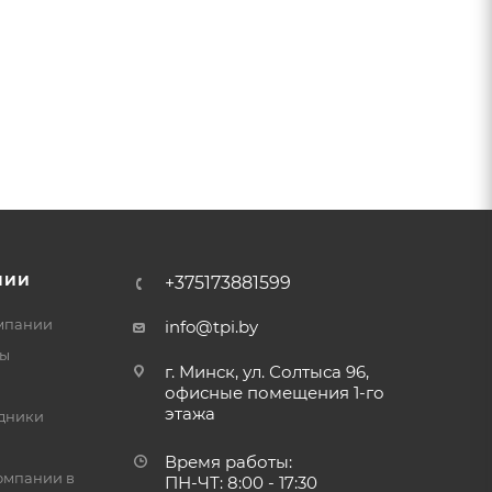
НИИ
+375173881599
мпании
info@tpi.by
ты
г. Минск, ул. Солтыса 96,
офисные помещения 1-го
этажа
дники
Время работы:
омпании в
ПН-ЧТ: 8:00 - 17:30