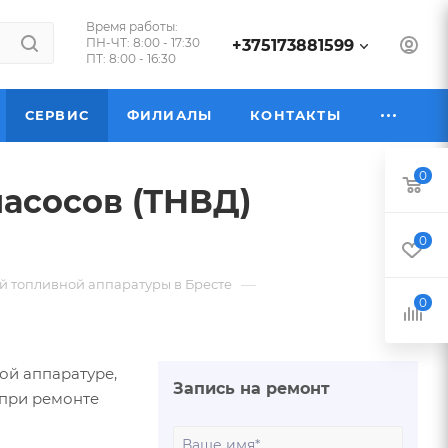
Время работы:
ПН-ЧТ: 8:00 - 17:30
+375173881599
ПТ: 8:00 - 16:30
СЕРВИС
ФИЛИАЛЫ
КОНТАКТЫ
0
насосов (ТНВД)
0
—
й топливной аппаратуры в Бресте
0
ой аппаратуре,
Запись на ремонт
 при ремонте
Ваше