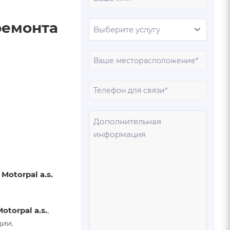
имя
ремонта
Ваш
город
Ваш
телеф
Ваше
сообщ
и
Motorpal a.s.
otorpal a.s.
,
ии.