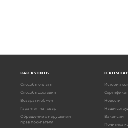
КАК КУПИТЬ
О КОМПА
Способы оплаты
История ко
Способы доставки
Сертифика
Возврат и обмен
Новости
Гарантия на товар
Наши сотру
Обращение о нарушении
Вакансии
прав покупателя
Политика к