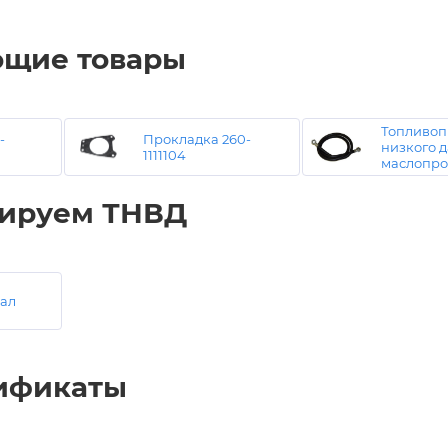
ющие товары
Топливоп
-
Прокладка 260-
низкого 
1111104
маслопр
ируем ТНВД
ал
ификаты