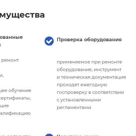
мущества
ованные
Проверка оборудования
ы
и ремонт
применяемое при ремонте
оборудование, инструмент
и,
и техническая документация
проходят ежегодную
щее обучение
госпроверку в соответствии
ертификаты,
с установленными
щие
регламентами
валификацию