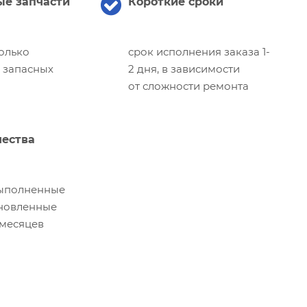
е запчасти
Короткие сроки
олько
срок исполнения заказа 1-
 запасных
2 дня, в зависимости
от сложности ремонта
чества
выполненные
ановленные
 месяцев