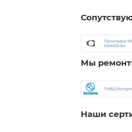
Сопутству
Прокладка 50
1006315-Б4
Мы ремонт
ТНВД Моторп
Наши серт