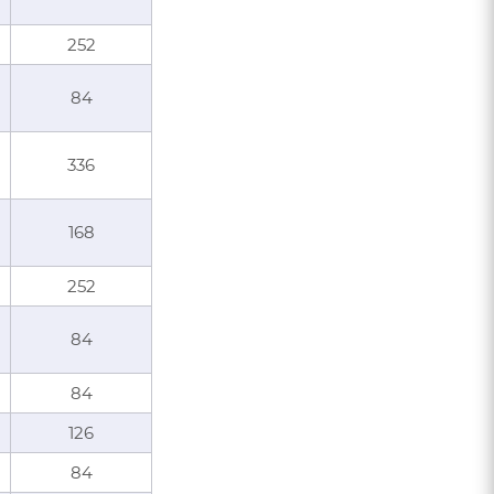
252
84
336
168
252
84
84
126
84