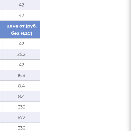
42
42
цена от (руб.
без НДС)
42
25.2
42
16.8
8.4
8.4
336
672
336