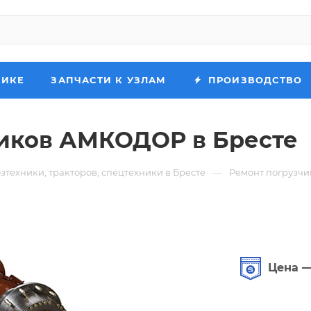
НИКЕ
ЗАПЧАСТИ К УЗЛАМ
ПРОИЗВОДСТВО
чиков АМКОДОР в Бресте
—
зтехники, тракторов, спецтехники в Бресте
Ремонт погрузч
Цена —