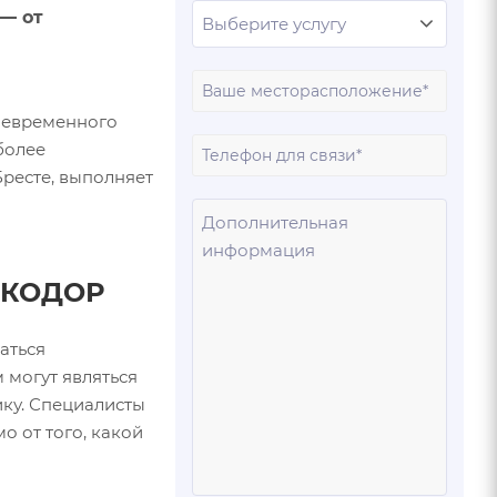
— от
Ваш
город
воевременного
Ваш
более
телеф
ресте, выполняет
Ваше
сообщ
АМКОДОР
аться
 могут являться
ику. Специалисты
 от того, какой