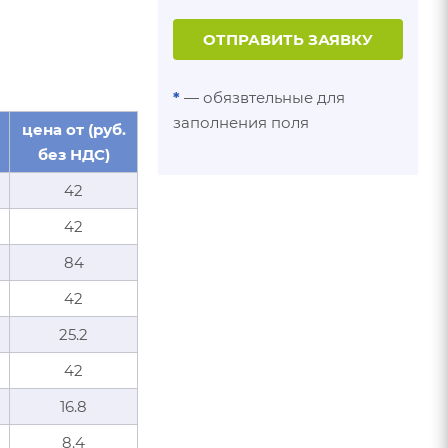
ОТПРАВИТЬ ЗАЯВКУ
*
— обязвтельные для
заполнения поля
цена от (руб.
без НДС)
42
42
84
42
25.2
42
16.8
8.4