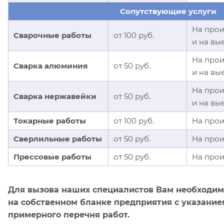
Сопутствующие услуги
На прои
Сварочные работы
от 100 руб.
и на вы
На прои
Сварка алюминия
от 50 руб.
и на вы
На прои
Сварка нержавейки
от 50 руб.
и на вы
Токарные работы
от 100 руб.
На прои
Сверлильные работы
от 50 руб.
На прои
Прессовые работы
от 50 руб.
На прои
Для вызова наших специалистов Вам необходим
на собственном бланке предприятия с указание
примерного перечня работ.