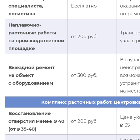
специалиста,
Бесплатно
оказани
логистика
по ремо
Наплавочно-
расточные работы
Трансп
от 200 руб.
на производственной
узла в 
площадке
В случа
Выездной ремонт
неиспра
на объект
от 300 руб.
возмож
с оборудованием
устрани
на мест
Комплекс расточных работ, центровк
Восстановление
Цена ук
⌀
отверстия менее
40
от 200 руб.
⌀
35
(от ⌀ 35-40)