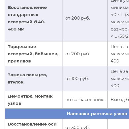
Цена ук
Восстановление
минима
стандартных
40 × L (
от 200 руб.
⌀
отверстий
40-
максим
400 мм
размер
× L (30/
Торцевание
Цена з
отверстий, бобышек,
от 200 руб.
максим
приливов
400
Цена з
Замена пальцев,
от 100 руб.
максим
втулок
400
Демонтаж, монтаж
по согласованию
Выезд б
узлов
Наплавка-расточка узлов
Восстановление оси
от 300 руб.