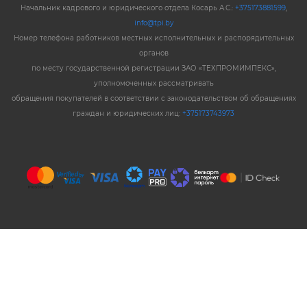
Начальник кадрового и юридического отдела Косарь А.С.:
+375173881599
,
info@tpi.by
Номер телефона работников местных исполнительных и распорядительных
органов
по месту государственной регистрации ЗАО «ТЕХПРОМИМПЕКС»,
уполномоченных рассматривать
обращения покупателей в соответствии с законодательством об обращениях
граждан и юридических лиц:
+375173743973