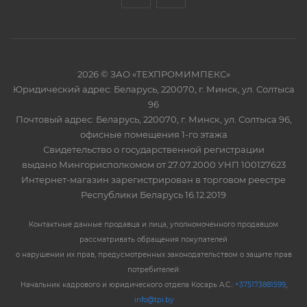
2026 © ЗАО «ТЕХПРОМИМПЕКС»
Юридический адрес: Беларусь, 220070, г. Минск, ул. Солтыса
96
Почтовый адрес: Беларусь, 220070, г. Минск, ул. Солтыса 96,
офисные помещения 1-го этажа
Свидетельство о государственной регистрации
выдано Мингорисполкомом от 27.07.2000 УНП 100127623
Интернет-магазин зарегистрирован в торговом реестре
Республики Беларусь 16.12.2019
Контактные данные продавца и лица, уполномоченного продавцом
рассматривать обращения покупателей
о нарушении их прав, предусмотренных законодательством о защите прав
потребителей:
Начальник кадрового и юридического отдела Косарь А.С.:
+375173881599
,
info@tpi.by