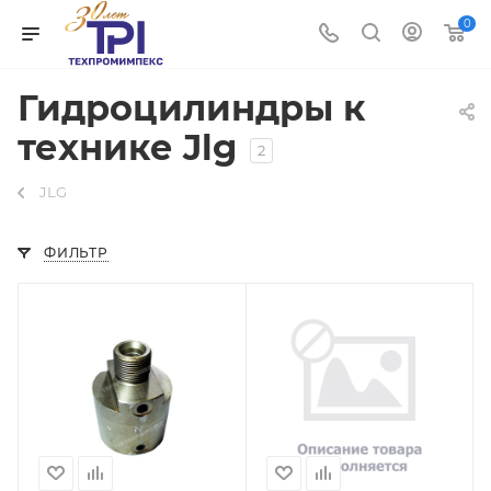
0
Гидроцилиндры к
технике Jlg
2
JLG
ФИЛЬТР