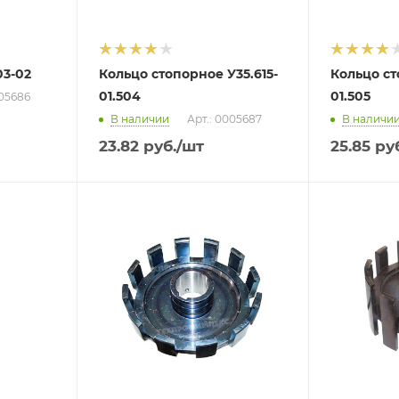
03-02
Кольцо стопорное У35.615-
Кольцо ст
01.504
01.505
005686
В наличии
Арт.: 0005687
В наличи
23.82
руб.
/шт
25.85
руб