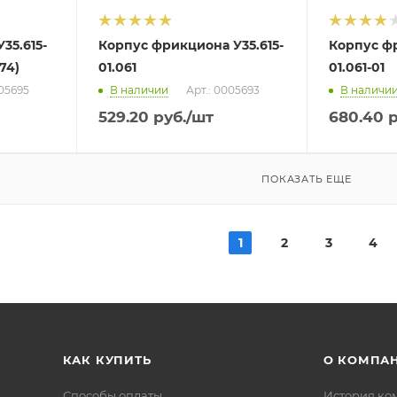
35.615-
Корпус фрикциона У35.615-
Корпус фр
74)
01.061
01.061-01
005695
В наличии
Арт.: 0005693
В наличи
529.20
руб.
/шт
680.40
р
ПОКАЗАТЬ ЕЩЕ
1
2
3
4
КАК КУПИТЬ
О КОМПА
Способы оплаты
История ко