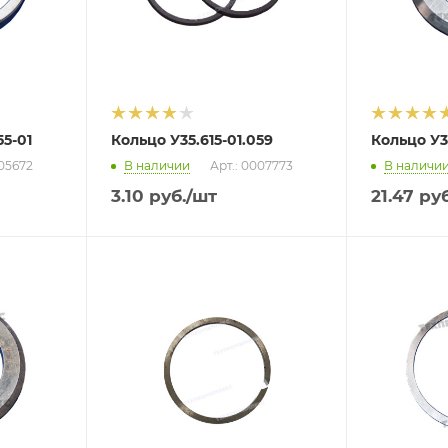
55-01
Кольцо У35.615-01.059
Кольцо У35
005672
В наличии
Арт.: 0007773
В наличи
3.10
руб.
/шт
21.47
руб