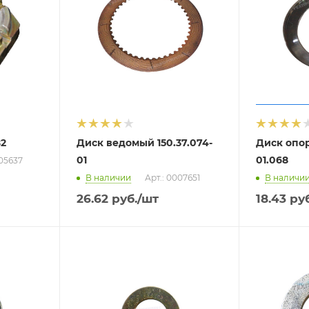
82
Диск ведомый 150.37.074-
Диск опор
01
01.068
005637
В наличии
Арт.: 0007651
В наличи
26.62
руб.
/шт
18.43
руб