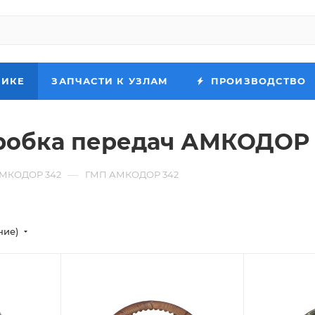
НИКЕ
ЗАПЧАСТИ К УЗЛАМ
ПРОИЗВОДСТВО
робка передач АМКОДОР 
—
АМКОДОР 342
ГМП АМКОДОР 342
ние)