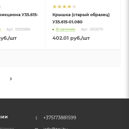
икциона У35.615-
Крышка (старый образец)
У35.615-01.080
и
Арт.: 0005694
В наличии
Арт.: 0005711
уб.
/шт
402.01
руб.
/шт
НИИ
+375173881599
мпании