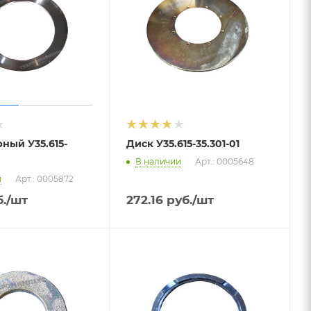
ный У35.615-
Диск У35.615-35.301-01
В наличии
Арт.: 0005648
и
Арт.: 0005872
.
/шт
272.16
руб.
/шт