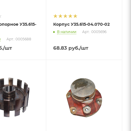
опорное У35.615-
Корпус У35.615-04.070-02
В наличии
Арт.: 0005696
и
Арт.: 0005688
.
/шт
68.83
руб.
/шт