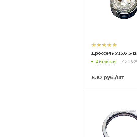
Дроссель У35.615-12
В наличии
Арт.: 0
8.10
руб.
/шт