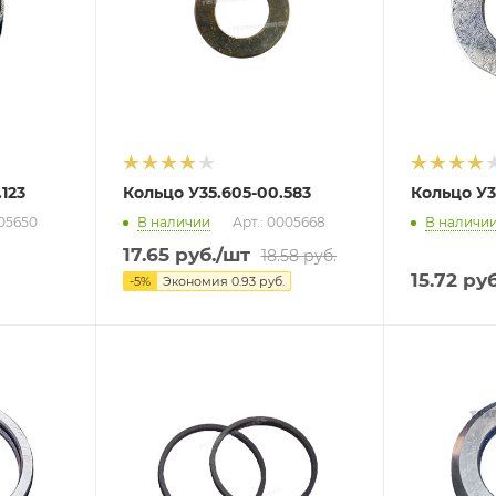
.123
Кольцо У35.605-00.583
Кольцо У3
005650
В наличии
Арт.: 0005668
В наличи
17.65
руб.
/шт
18.58
руб.
15.72
руб
-
5
%
Экономия
0.93
руб.