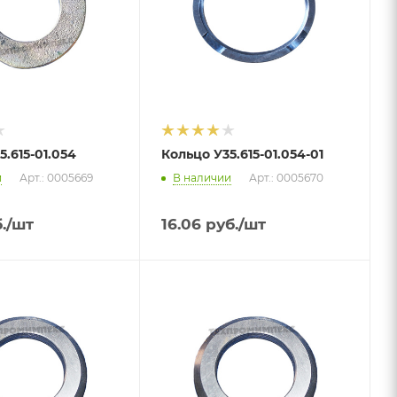
5.615-01.054
Кольцо У35.615-01.054-01
и
Арт.: 0005669
В наличии
Арт.: 0005670
.
/шт
16.06
руб.
/шт