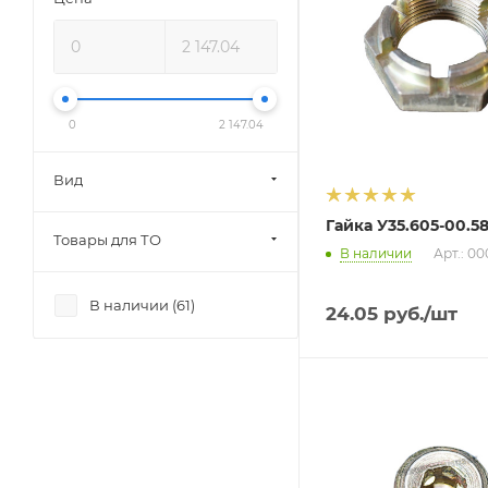
0
2 147.04
Вид
Гайка У35.605-00.5
Товары для ТО
В наличии
Арт.: 0
В наличии (
61
)
24.05
руб.
/шт