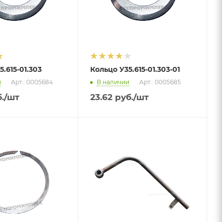
.615-01.303
Кольцо У35.615-01.303-01
и
Арт.: 0005684
В наличии
Арт.: 0005685
.
/шт
23.62
руб.
/шт