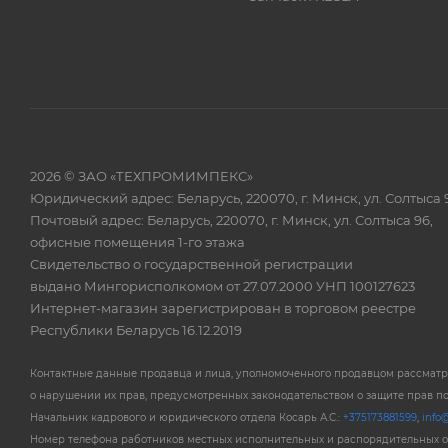
2026 © ЗАО «ТЕХПРОМИМПЕКС»
Юридический адрес: Беларусь, 220070, г. Минск, ул. Солтыса 
Почтовый адрес: Беларусь, 220070, г. Минск, ул. Солтыса 96,
офисные помещения 1-го этажа
Свидетельство о государственной регистрации
выдано Мингорисполкомом от 27.07.2000 УНП 100127623
Интернет-магазин зарегистрирован в торговом реестре
Республики Беларусь 16.12.2019
Контактные данные продавца и лица, уполномоченного продавцом рассмат
о нарушении их прав, предусмотренных законодательством о защите прав п
Начальник кадрового и юридического отдела Косарь А.С.:
+375173881599
,
info@
Номер телефона работников местных исполнительных и распорядительных 