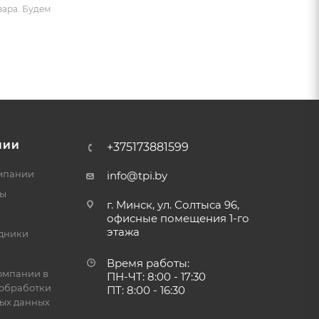
вара. Будем
НИИ
+375173881599
мпании
info@tpi.by
ты
г. Минск, ул. Солтыса 96,
офисные помещения 1-го
этажа
дники
Время работы:
омпании в
ПН-ЧТ: 8:00 - 17:30
обработки
ПТ: 8:00 - 16:30
ых данных