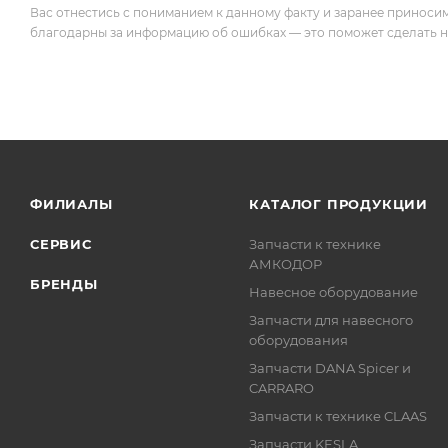
Вас отнестись с пониманием к данному факту и заранее приноси
благодарны за информацию об ошибках — это поможет сделать наш
ФИЛИАЛЫ
КАТАЛОГ ПРОДУКЦИИ
СЕРВИС
Запчасти к технике
АМКОДОР
БРЕНДЫ
Навесное оборудование
Запчасти для навесного
оборудования
Запчасти DANA Spicer и
CARRARO
Запчасти к технике CLAAS
Запчасти KESLA