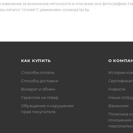
м извинения за возможные неточности в описании или фотографиях то
 каталог точнее! С уважением, команда tpi.by.
КАК КУПИТЬ
О КОМПА
Способы оплаты
История ко
Способы доставки
Сертифика
Возврат и обмен
Новости
Гарантия на товар
Наши сотру
Обращение о нарушении
Вакансии
прав покупателя
Политика к
отношении 
персональн