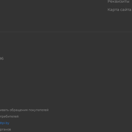
Реквизиты
Карта сайта
96
ривать обращения покупателей
отребителей:
tpi.by
органов