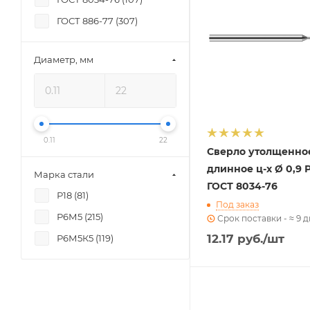
ГОСТ 886-77 (
307
)
Диаметр, мм
0.11
22
Сверло утолщенно
длинное ц-х Ø 0,9 
Марка стали
ГОСТ 8034-76
Р18 (
81
)
Под заказ
Р6М5 (
215
)
Срок поставки - ≈ 9 
12.17
руб.
/шт
Р6М5К5 (
119
)