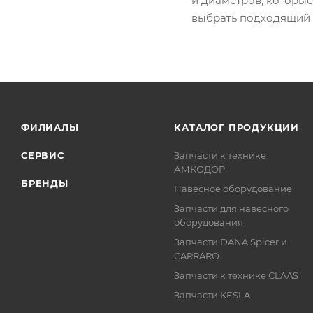
и диаметров, которые
выбрать подходящий и
ФИЛИАЛЫ
КАТАЛОГ ПРОДУКЦИИ
СЕРВИС
Запчасти к технике
АМКОДОР
БРЕНДЫ
Навесное оборудование
Запчасти для навесного
оборудования
Запчасти DANA Spicer и
CARRARO
Запчасти к технике CLAAS
Запчасти KESLA