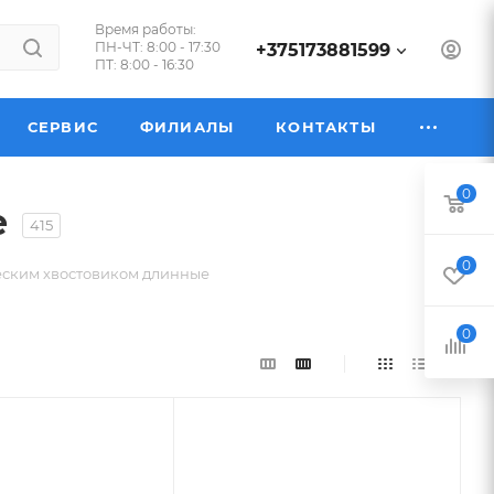
Время работы:
ПН-ЧТ: 8:00 - 17:30
+375173881599
ПТ: 8:00 - 16:30
СЕРВИС
ФИЛИАЛЫ
КОНТАКТЫ
0
е
415
0
еским хвостовиком длинные
0