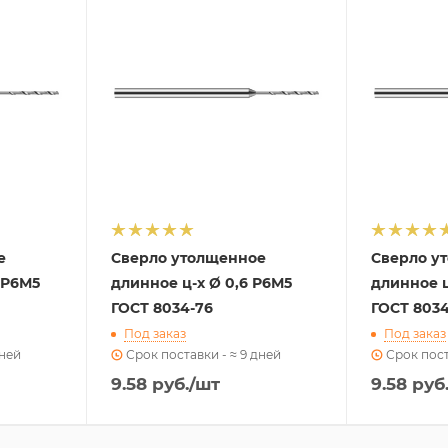
е
Сверло утолщенное
Сверло у
 Р6М5
длинное ц-х Ø 0,6 Р6М5
длинное ц
ГОСТ 8034-76
ГОСТ 8034
Под заказ
Под заказ
дней
Срок поставки - ≈ 9 дней
Срок пост
9.58
руб.
/шт
9.58
руб