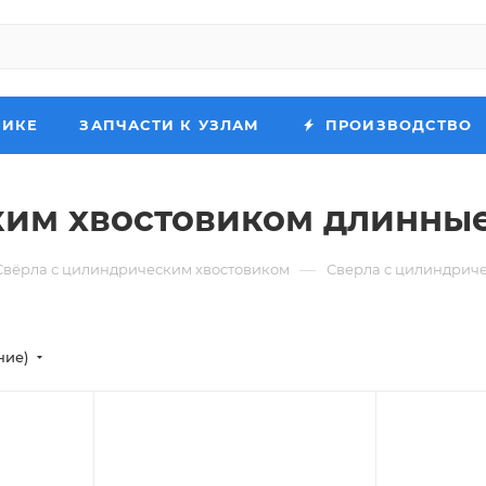
НИКЕ
ЗАПЧАСТИ К УЗЛАМ
ПРОИЗВОДСТВО
ким хвостовиком длинны
—
Свёрла с цилиндрическим хвостовиком
Сверла с цилиндрич
ние)