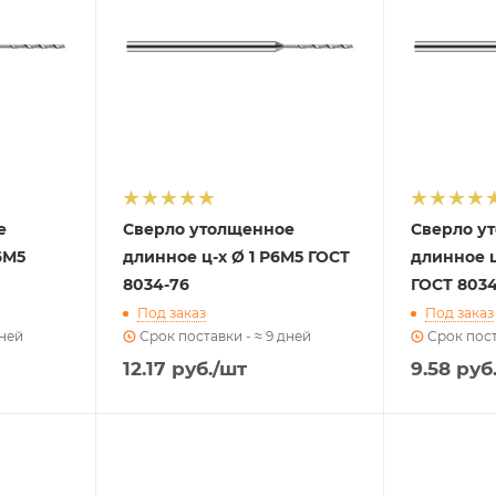
е
Сверло утолщенное
Сверло у
6М5
длинное ц-х Ø 1 Р6М5 ГОСТ
длинное ц
8034-76
ГОСТ 8034
Под заказ
Под заказ
дней
Срок поставки - ≈ 9 дней
Срок пост
12.17
руб.
/шт
9.58
руб