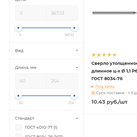
0
367.53
Вид
Сверло утолщенно
Длина, мм
длинное ц-х Ø 1,1 Р
ГОСТ 8034-76
Под заказ
Срок поставки - ≈ 9 
10.43
руб.
/шт
60
254
Стандарт
ГОСТ 4010-77 (
1
)
ГОСТ 8034-76 (
107
)