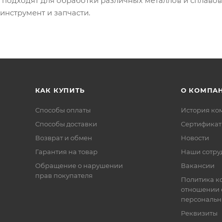
 подходят для обработки различных металлов и сплавов
нструмент и запчасти.
КАК КУПИТЬ
О КОМПА
Способы оплаты
История ко
Способы доставки
Сертифика
Возврат и обмен
Новости
Гарантия на товар
Наши сотру
Обращение о нарушении
Вакансии
прав покупателя
Политика к
отношении 
персональн
Реквизиты