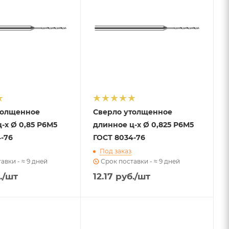
толщенное
Сверло утолщенное
-х Ø 0,85 Р6М5
длинное ц-х Ø 0,825 Р6М5
-76
ГОСТ 8034-76
Под заказ
авки - ≈ 9 дней
Срок поставки - ≈ 9 дней
.
/шт
12.17
руб.
/шт