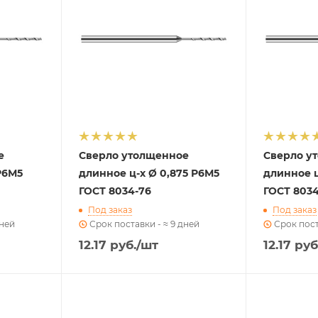
е
Сверло утолщенное
Сверло у
Р6М5
длинное ц-х Ø 0,875 Р6М5
длинное ц
ГОСТ 8034-76
ГОСТ 8034
Под заказ
Под заказ
дней
Срок поставки - ≈ 9 дней
Срок пост
12.17
руб.
/шт
12.17
руб