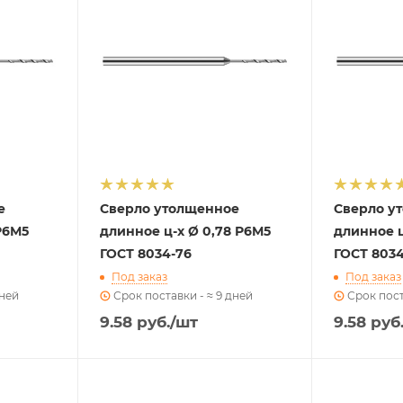
е
Сверло утолщенное
Сверло у
Р6М5
длинное ц-х Ø 0,78 Р6М5
длинное ц
ГОСТ 8034-76
ГОСТ 8034
Под заказ
Под заказ
дней
Срок поставки - ≈ 9 дней
Срок пост
9.58
руб.
/шт
9.58
руб