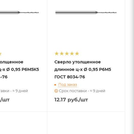
толщенное
Сверло утолщенное
-х Ø 0,95 Р6М5К5
длинное ц-х Ø 0,95 Р6М5
-76
ГОСТ 8034-76
Под заказ
авки - ≈ 9 дней
Срок поставки - ≈ 9 дней
.
/шт
12.17
руб.
/шт