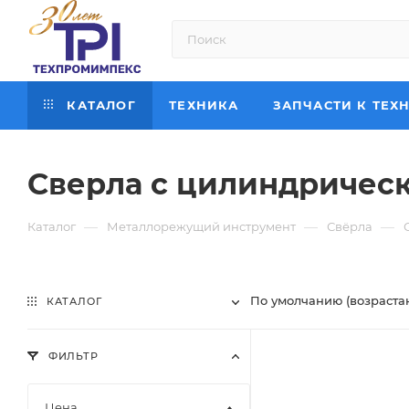
КАТАЛОГ
ТЕХНИКА
ЗАПЧАСТИ К ТЕХ
Сверла с цилиндричес
—
—
—
Каталог
Металлорежущий инструмент
Свёрла
По умолчанию (возраста
КАТАЛОГ
ФИЛЬТР
Цена