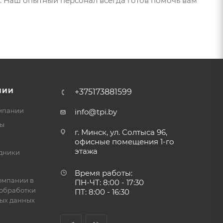
. Наш опытный персонал всегда готов помочь вам
НИИ
+375173881599
мпании
info@tpi.by
ты
г. Минск, ул. Солтыса 96,
офисные помещения 1-го
этажа
дники
Время работы:
омпании в
ПН-ЧТ: 8:00 - 17:30
обработки
ПТ: 8:00 - 16:30
ых данных