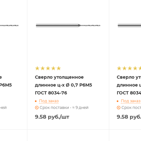
е
Сверло утолщенное
Сверло у
 Р6М5
длинное ц-х Ø 0,7 Р6М5
длинное ц
ГОСТ 8034-76
ГОСТ 8034
Под заказ
Под заказ
дней
Срок поставки - ≈ 9 дней
Срок пост
9.58
руб.
/шт
9.58
руб