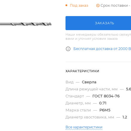
Срок поставки - 
Под заказ
ЗАКАЗАТЬ
Наши менеджеры обязательно свяжут
вами и уточнят условия заказа
Бесплатная доставка от 2000 
ХАРАКТЕРИСТИКИ
Вид
—
Сверла
Длина режущей части, мм
—
5.
Стандарт
—
ГОСТ 8034-76
Диаметр, мм
—
0.71
Марка стали
—
Р6М5
Диаметр хвостовика, мм
—
1.2
Все характеристики