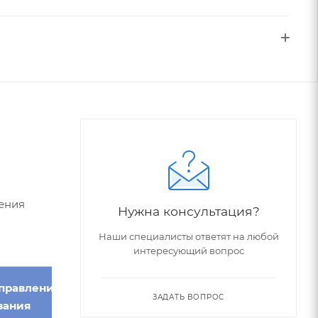
ения
Нужна консультация?
Наши специалисты ответят на любой
интересующий вопрос
правление
Обозначение
Серия
ЗАДАТЬ ВОПРОС
зания
по ГОСТ