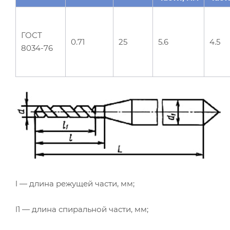
ГОСТ
0.71
25
5.6
4.5
8034-76
l — длина режущей части, мм;
l1 — длина спиральной части, мм;