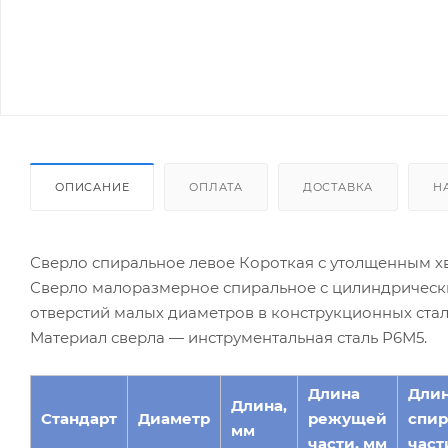
ОПИСАНИЕ
ОПЛАТА
ДОСТАВКА
Н
Сверло спиральное левое Короткая с утолщенным хво
Сверло малоразмерное спиральное с цилиндрическ
отверстий малых диаметров в конструкционных сталя
Материал сверла — инструментальная сталь Р6М5.
Длина
Дли
Длина,
Стандарт
Диаметр
режущей
спир
мм
части, мм
част