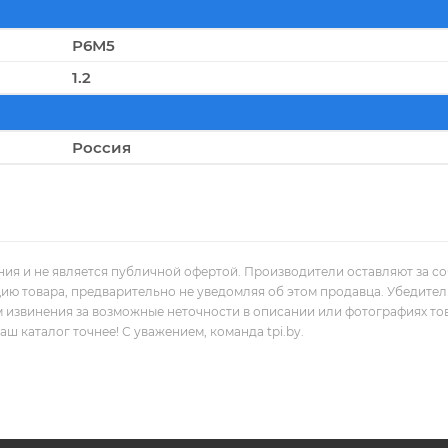
Р6М5
1.2
Россия
ния и не является публичной офертой. Производители оставляют за с
цию товара, предварительно не уведомляя об этом продавца. Убедите
м извинения за возможные неточности в описании или фотографиях то
 каталог точнее! С уважением, команда tpi.by.