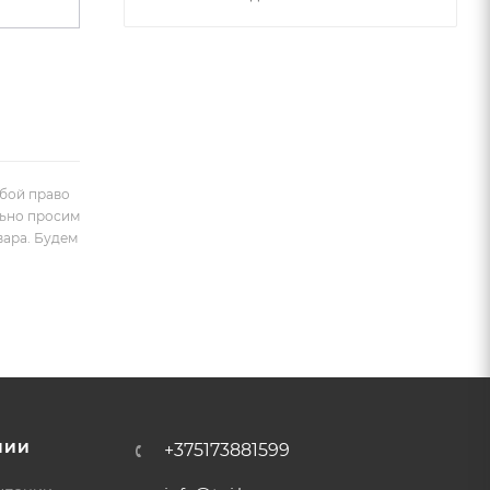
обой право
льно просим
вара. Будем
НИИ
+375173881599