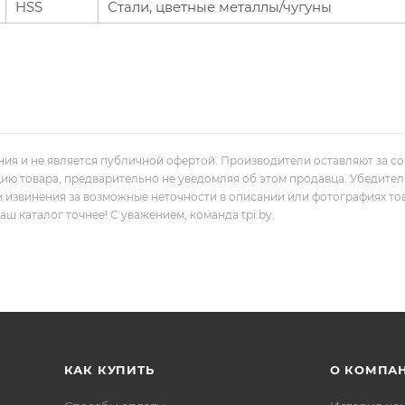
HSS
Стали, цветные металлы/чугуны
ния и не является публичной офертой. Производители оставляют за с
цию товара, предварительно не уведомляя об этом продавца. Убедите
м извинения за возможные неточности в описании или фотографиях то
 каталог точнее! С уважением, команда tpi.by.
КАК КУПИТЬ
О КОМПА