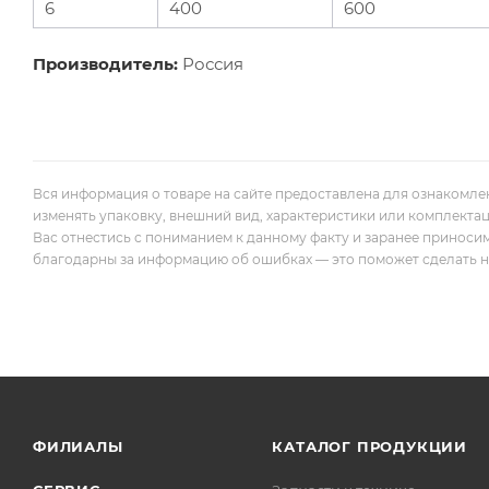
6
400
600
Производитель:
Россия
Вся информация о товаре на сайте предоставлена для ознакомле
изменять упаковку, внешний вид, характеристики или комплекта
Вас отнестись с пониманием к данному факту и заранее приноси
благодарны за информацию об ошибках — это поможет сделать наш
ФИЛИАЛЫ
КАТАЛОГ ПРОДУКЦИИ