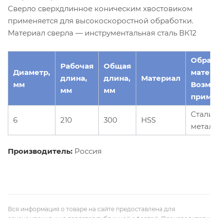
Сверло сверхдлинное коническим хвостовиком
применяется для высокоскоростной обработки.
Материал сверла — инструментальная сталь ВК12
Обраб
Рабочая
Общая
Диаметр,
матер
длина,
длина,
Материал
мм
Возмо
мм
мм
приме
Стали,
6
210
300
HSS
металл
Производитель:
Россия
Вся информация о товаре на сайте предоставлена для