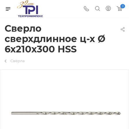
0
Сверло
сверхдлинное ц-х Ø
6х210х300 HSS
Свёрла