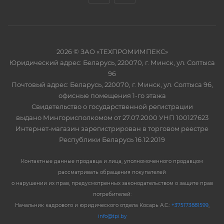
2026 © ЗАО «ТЕХПРОМИМПЕКС»
Юридический адрес: Беларусь, 220070, г. Минск, ул. Солтыса
96
Почтовый адрес: Беларусь, 220070, г. Минск, ул. Солтыса 96,
офисные помещения 1-го этажа
Свидетельство о государственной регистрации
выдано Мингорисполкомом от 27.07.2000 УНП 100127623
Интернет-магазин зарегистрирован в торговом реестре
Республики Беларусь 16.12.2019
Контактные данные продавца и лица, уполномоченного продавцом
рассматривать обращения покупателей
о нарушении их прав, предусмотренных законодательством о защите прав
потребителей:
Начальник кадрового и юридического отдела Косарь А.С.:
+375173881599
,
info@tpi.by