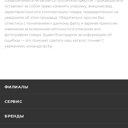
ознакомления и не является публичной офертой. Производители
оставляют за собой право изменять упаковку, внешний вид,
характеристики или комплектацию товара, предварительно не
уведомляя об этом продавца. Убедительно просим Вас
отнестись с пониманием к данному факту и заранее приносим
извинения за возможные неточности в описании или
фотографиях товара. Будем благодарны за информацию об
ошибках — это поможет сделать наш каталог точнее! С
уважением, команда tpi.by.
ФИЛИАЛЫ
СЕРВИС
БРЕНДЫ