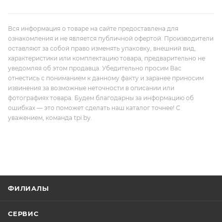
Вся информация о товаре на сайте предоставлена для
ознакомления и не является публичной офертой. Производители
оставляют за собой право изменять упаковку, внешний вид,
характеристики или комплектацию товара, предварительно не
уведомляя об этом продавца. Убедительно просим Вас
отнестись с пониманием к данному факту и заранее приносим
извинения за возможные неточности в описании или
фотографиях товара. Будем благодарны за информацию об
ошибках — это поможет сделать наш каталог точнее! С
уважением, команда tpi.by.
ФИЛИАЛЫ
СЕРВИС