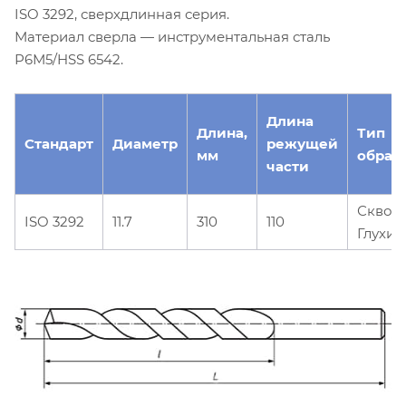
ISO 3292, сверхдлинная серия.
Материал сверла — инструментальная сталь
Р6М5/HSS 6542.
Длина
Длина,
Тип
Стандарт
Диаметр
режущей
мм
обраб
части
Сквоз
ISO 3292
11.7
310
110
Глухие