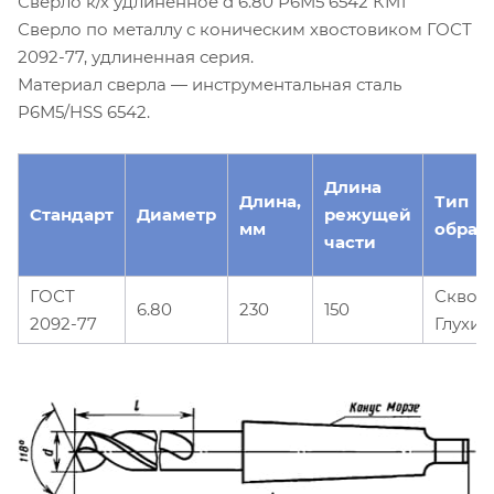
Сверло к/х удлиненное d 6.80 Р6М5 6542 КМ1
Сверло по металлу с коническим хвостовиком ГОСТ
2092-77, удлиненная серия.
Материал сверла — инструментальная сталь
Р6М5/HSS 6542.
Длина
Длина,
Тип
Стандарт
Диаметр
режущей
мм
обраб
части
ГОСТ
Сквоз
6.80
230
150
2092-77
Глухие