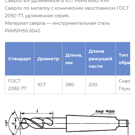
Сверло к/х удлиненное d 10.7 Р6М5 6542 КМ1
Сверло по металлу с коническим хвостовиком ГОСТ
2092-77, удлиненная серия.
Материал сверла — инструментальная сталь
Р6М5/HSS 6542.
Длина
Длина,
Тип
Стандарт
Диаметр
режущей
мм
обраб
части
ГОСТ
Сквоз
10.7
280
200
2092-77
Глухие