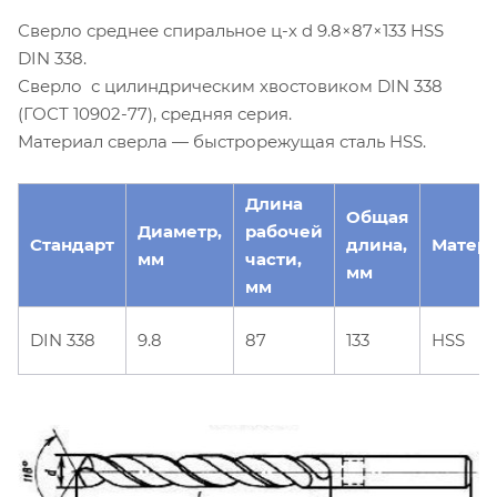
Сверло среднее спиральное ц-х d 9.8×87×133 HSS
DIN 338.
Сверло с цилиндрическим хвостовиком DIN 338
(ГОСТ 10902-77), средняя серия.
Материал сверла — быстрорежущая сталь HSS.
Длина
Общая
Диаметр,
рабочей
Стандарт
длина,
Матер
мм
части,
мм
мм
DIN 338
9.8
87
133
HSS