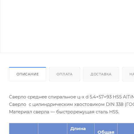
ОПИСАНИЕ
ОПЛАТА
ДОСТАВКА
Н
Сверло среднее спиральное ц-х d 5.4×57×93 HSS AlTiN
Сверло с цилиндрическим хвостовиком DIN 338 (ГОСТ
Материал сверла — быстрорежущая сталь HSS.
Длина
Общая