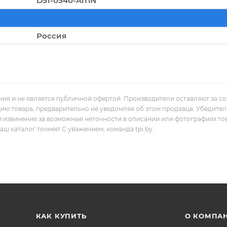
D51-0540-AlTiN
Россия
ния и не является публичной офертой. Производители оставляют за с
цию товара, предварительно не уведомляя об этом продавца. Убедите
м извинения за возможные неточности в описании или фотографиях то
 каталог точнее! С уважением, команда tpi.by.
КАК КУПИТЬ
О КОМПА