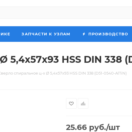
НИКЕ
ЗАПЧАСТИ К УЗЛАМ
ПРОИЗВОДСТВО
 5,4х57х93 HSS DIN 338 (
Сверло спиральное ц-х Ø 5,4х57х93 HSS DIN 338 (D51-0540-AlTiN)
25.66
руб.
/шт