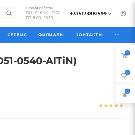
Время работы:
ПН-ЧТ: 8:00 - 17:30
+375173881599
ПТ: 8:00 - 16:30
СЕРВИС
ФИЛИАЛЫ
КОНТАКТЫ
0
D51-0540-AlTiN)
0
0