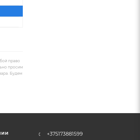
обой право
льно просим
вара. Будем
НИИ
+375173881599