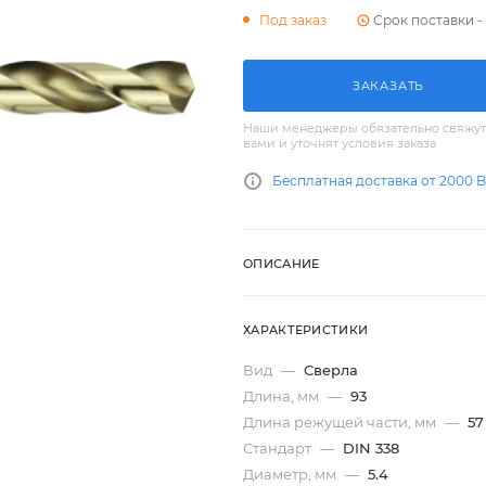
Срок поставки - 
Под заказ
ЗАКАЗАТЬ
Наши менеджеры обязательно свяжут
вами и уточнят условия заказа
Бесплатная доставка от 2000 
ОПИСАНИЕ
ХАРАКТЕРИСТИКИ
Вид
—
Сверла
Длина, мм
—
93
Длина режущей части, мм
—
57
Стандарт
—
DIN 338
Диаметр, мм
—
5.4