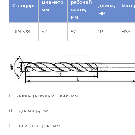
Диаметр,
рабочей
Стандарт
длина,
Мате
мм
части,
мм
мм
DIN 338
5.4
57
93
HSS
l — длина режущей части, мм
d — диаметр, мм
L — длина сверла, мм