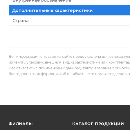
Внутреннее обозначение
Дополнительные характеристики
Страна
Вся информация о товаре на сайте предоставлена для ознакомле
изменять упаковку, внешний вид, характеристики или комплекта
Вас отнестись с пониманием к данному факту и заранее приноси
благодарны за информацию об ошибках — это поможет сделать наш
ФИЛИАЛЫ
КАТАЛОГ ПРОДУКЦИИ