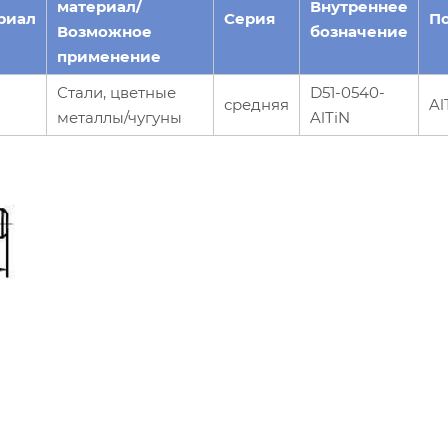
материал/
Внутреннее
риал
Серия
П
Возможное
бозначение
применение
Стали, цветные
D51-0540-
средняя
Al
металлы/чугуны
AlTiN