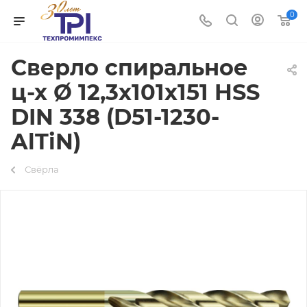
0
Сверло спиральное
ц-х Ø 12,3х101х151 HSS
DIN 338 (D51-1230-
AlTiN)
Свёрла