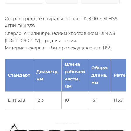
Сверло среднее спиральное ц-х d 12.3×101×151 HSS
AlTiN DIN 338.
Сверло с цилиндрическим хвостовиком DIN 338
(ГОСТ 10902-77), средняя серия.
Материал сверла — быстрорежущая сталь HSS.
Длина
Общая
Диаметр,
рабочей
Стандарт
длина,
Матер
мм
части,
мм
мм
DIN 338
12.3
101
151
HSS