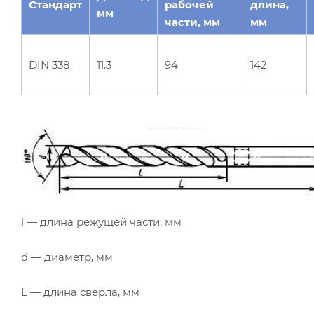
Стандарт
рабочей
длина,
мм
части, мм
мм
DIN 338
11.3
94
142
l — длина режущей части, мм
d — диаметр, мм
L — длина сверла, мм