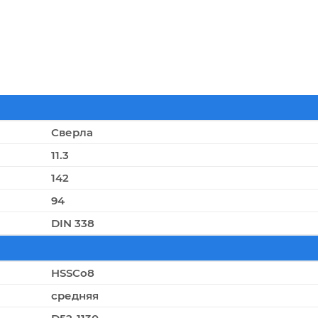
Сверла
11.3
142
94
DIN 338
HSSCo8
средняя