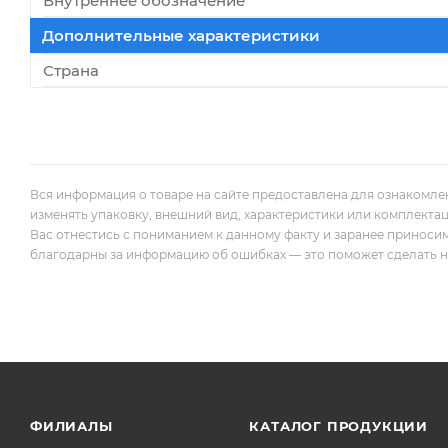
Внутреннее обозначение
Дополнительные характеристики
Страна
Вся информация о товаре на сайте предоставлена для ознакомле
изменять упаковку, внешний вид, характеристики или комплекта
Вас отнестись с пониманием к данному факту и заранее приноси
благодарны за информацию об ошибках — это поможет сделать наш
ФИЛИАЛЫ
КАТАЛОГ ПРОДУКЦИИ