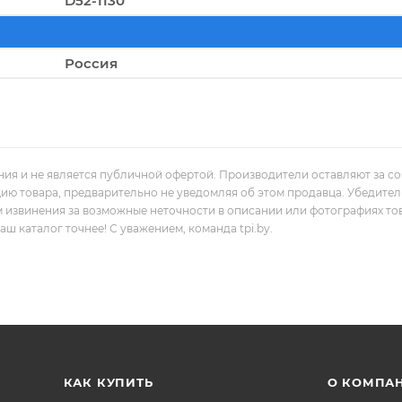
D52-1130
Россия
ния и не является публичной офертой. Производители оставляют за с
цию товара, предварительно не уведомляя об этом продавца. Убедите
м извинения за возможные неточности в описании или фотографиях то
 каталог точнее! С уважением, команда tpi.by.
КАК КУПИТЬ
О КОМПА