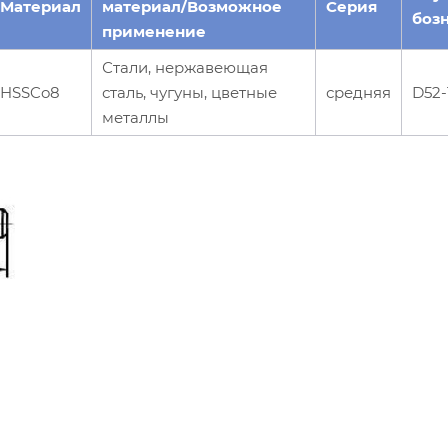
Материал
материал/Возможное
Серия
боз
применение
Стали, нержавеющая
HSSCo8
сталь, чугуны, цветные
средняя
D52-
металлы