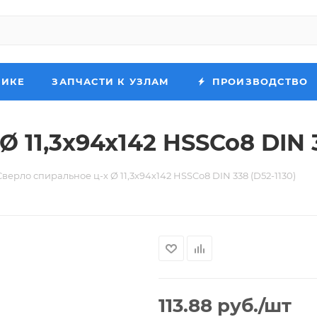
НИКЕ
ЗАПЧАСТИ К УЗЛАМ
ПРОИЗВОДСТВО
 11,3х94х142 HSSCo8 DIN 3
Сверло спиральное ц-х Ø 11,3х94х142 HSSCo8 DIN 338 (D52-1130)
113.88
руб.
/шт