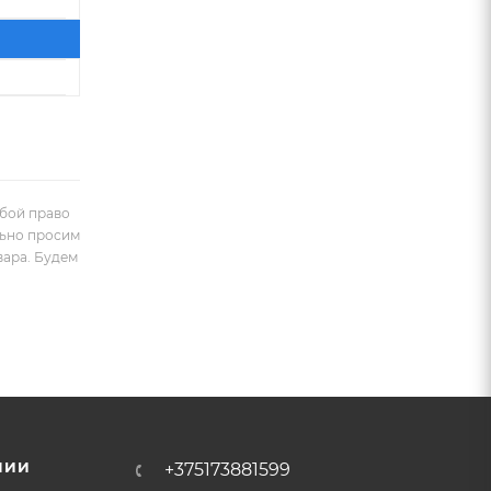
обой право
льно просим
вара. Будем
НИИ
+375173881599