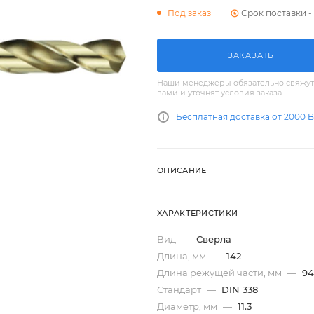
Срок поставки - 
Под заказ
ЗАКАЗАТЬ
Наши менеджеры обязательно свяжут
вами и уточнят условия заказа
Бесплатная доставка от 2000 
ОПИСАНИЕ
ХАРАКТЕРИСТИКИ
Вид
—
Сверла
Длина, мм
—
142
Длина режущей части, мм
—
94
Стандарт
—
DIN 338
Диаметр, мм
—
11.3