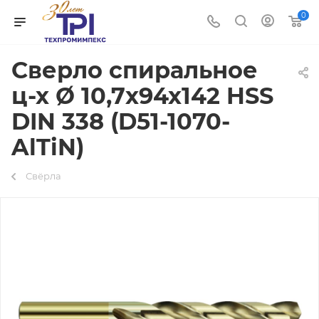
0
Сверло спиральное
ц-х Ø 10,7х94х142 HSS
DIN 338 (D51-1070-
AlTiN)
Свёрла