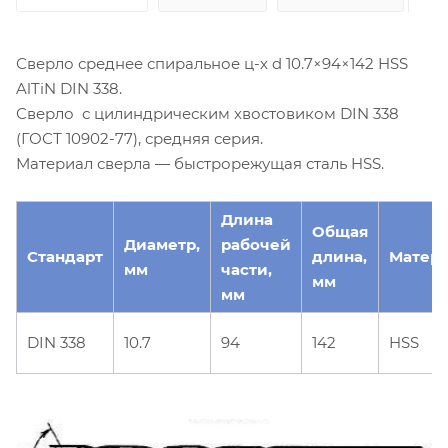
Сверло среднее спиральное ц-х d 10.7×94×142 HSS
AlTiN DIN 338.
Сверло с цилиндрическим хвостовиком DIN 338
(ГОСТ 10902-77), средняя серия.
Материал сверла — быстрорежущая сталь HSS.
Длина
Общая
Диаметр,
рабочей
Стандарт
длина,
Матер
мм
части,
мм
мм
DIN 338
10.7
94
142
HSS