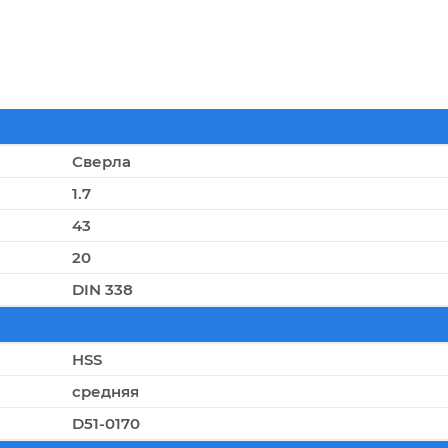
Сверла
1.7
43
20
DIN 338
HSS
средняя
D51-0170