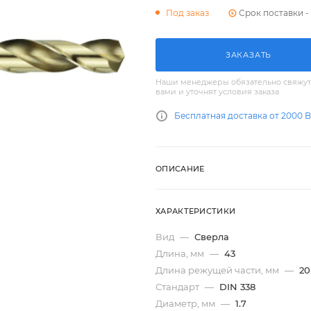
Срок поставки - 
Под заказ
ЗАКАЗАТЬ
Наши менеджеры обязательно свяжут
вами и уточнят условия заказа
Бесплатная доставка от 2000 
ОПИСАНИЕ
ХАРАКТЕРИСТИКИ
Вид
—
Сверла
Длина, мм
—
43
Длина режущей части, мм
—
20
Стандарт
—
DIN 338
Диаметр, мм
—
1.7