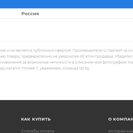
Россия
ния и не является публичной офертой. Производители оставляют за с
цию товара, предварительно не уведомляя об этом продавца. Убедите
м извинения за возможные неточности в описании или фотографиях то
 каталог точнее! С уважением, команда tpi.by.
КАК КУПИТЬ
О КОМПА
Способы оплаты
История ко