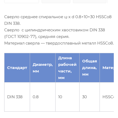
Сверло среднее спиральное ц-х d 0.8×10×30 HSSCo8
DIN 338.
Сверло с цилиндрическим хвостовиком DIN 338
(ГОСТ 10902-77), средняя серия.
Материал сверла — твердосплавный металл HSSCo8.
Длина
Общая
Диаметр,
рабочей
Стандарт
длина,
Матер
мм
части,
мм
мм
DIN 338
0.8
10
30
HSSCo