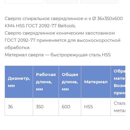
Сверло спиральное сверхдлинное к-х Ø 36х350х600
КМ4 HSS ГОСТ 2092-77 Beltools.
Сверло сверхдлинное коническим хвостовиком
ГОСТ 2092-77 применяется для высокоскоростной
обработки.
Материал сверла — быстрорежущая сталь HSS
Обраб
Рабочая
Общая
Диаметр,
матер
длина,
длина,
Материал
мм
Возмо
мм
мм
приме
Стали,
36
350
600
HSS
металл