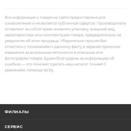
Вся информация о товаре на сайте предоставлена для
ознакомления и не является публичной офертой. Производители
оставляют за собой право изменять упаковку, внешний вид,
характеристики или комплектацию товара, предварительно не
уведомляя об этом продавца. Убедительно просим Вас
отнестись с пониманием к данному факту и заранее приносим
извинения за возможные неточности в описании или
фотографиях товара. Будем благодарны за информацию об
ошибках — это поможет сделать наш каталог точнее! С
уважением, команда tpi.by.
ФИЛИАЛЫ
СЕРВИС