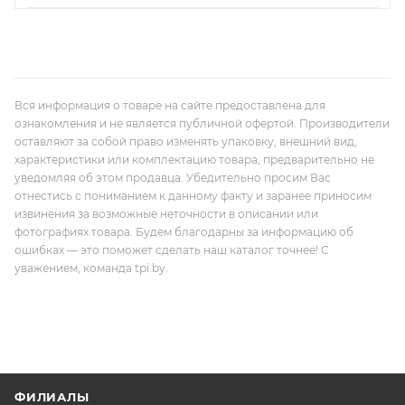
Вся информация о товаре на сайте предоставлена для
ознакомления и не является публичной офертой. Производители
оставляют за собой право изменять упаковку, внешний вид,
характеристики или комплектацию товара, предварительно не
уведомляя об этом продавца. Убедительно просим Вас
отнестись с пониманием к данному факту и заранее приносим
извинения за возможные неточности в описании или
фотографиях товара. Будем благодарны за информацию об
ошибках — это поможет сделать наш каталог точнее! С
уважением, команда tpi.by.
ФИЛИАЛЫ