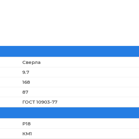
Сверла
9.7
168
87
ГОСТ 10903-77
Р18
КМ1