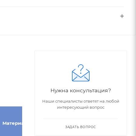
Нужна консультация?
Наши специалисты ответят на любой
интересующий вопрос
Угол при
Конус
Материал
вершине,
Морзе
ЗАДАТЬ ВОПРОС
°