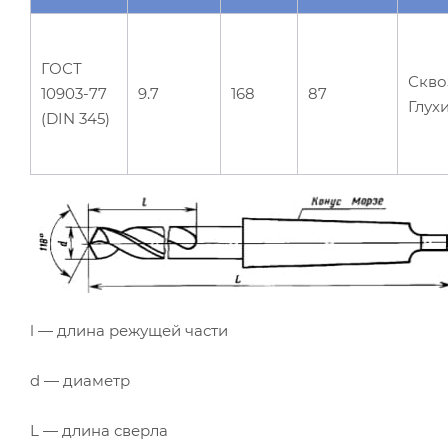
ГОСТ
Скво
10903-77
9.7
168
87
Глух
(DIN 345)
l — длина режущей части
d — диаметр
L — длина сверла