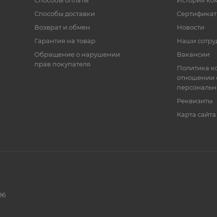
Способы оплаты
История ко
Способы доставки
Сертифика
Возврат и обмен
Новости
Гарантия на товар
Наши сотру
Обращение о нарушении
Вакансии
прав покупателя
Политика к
отношении 
персональн
Реквизиты
Карта сайта
96