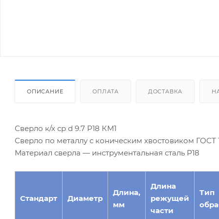
ОПИСАНИЕ
ОПЛАТА
ДОСТАВКА
Н
Сверло к/х ср d 9.7 Р18 КМ1
Сверло по металлу с коническим хвостовиком ГОСТ 10
Материал сверла — инструментальная сталь Р18
Длина
Длина,
Тип
Стандарт
Диаметр
режущей
мм
обра
части