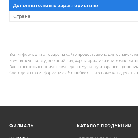
Дополнительные характеристики
Страна
Вся информация о товаре на сайте предоставлена для ознакомле
изменять упаковку, внешний вид, характеристики или комплекта
Вас отнестись с пониманием к данному факту и заранее приноси
благодарны за информацию об ошибках — это поможет сделать наш
ФИЛИАЛЫ
КАТАЛОГ ПРОДУКЦИИ