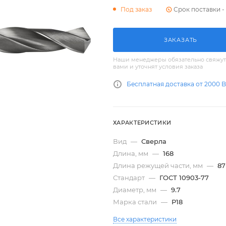
Срок поставки - 
Под заказ
ЗАКАЗАТЬ
Наши менеджеры обязательно свяжут
вами и уточнят условия заказа
Бесплатная доставка от 2000 
ХАРАКТЕРИСТИКИ
Вид
—
Сверла
Длина, мм
—
168
Длина режущей части, мм
—
87
Стандарт
—
ГОСТ 10903-77
Диаметр, мм
—
9.7
Марка стали
—
Р18
Все характеристики