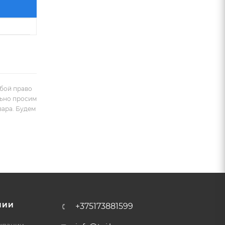
обой право
льно просим
вара. Будем
НИИ
+375173881599