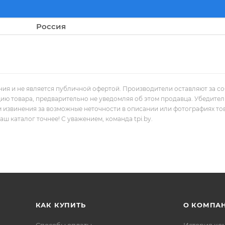
Россия
ния и не является публичной офертой. Производители оставляют за с
цию товара, предварительно не уведомляя об этом продавца. Убедите
м извинения за возможные неточности в описании или фотографиях то
 каталог точнее! С уважением, команда tpi.by.
КАК КУПИТЬ
О КОМПА