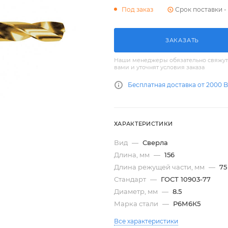
Срок поставки - 
Под заказ
ЗАКАЗАТЬ
Наши менеджеры обязательно свяжут
вами и уточнят условия заказа
Бесплатная доставка от 2000 
ХАРАКТЕРИСТИКИ
Вид
—
Сверла
Длина, мм
—
156
Длина режущей части, мм
—
75
Стандарт
—
ГОСТ 10903-77
Диаметр, мм
—
8.5
Марка стали
—
Р6М6К5
Все характеристики