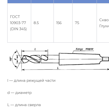
ГОСТ
Скво
10903-77
8.5
156
75
Глух
(DIN 345)
l — длина режущей части
d — диаметр
L — длина сверла