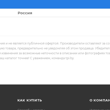
Россия
ния и не является публичной офертой. Производители оставляют за с
цию товара, предварительно не уведомляя об этом продавца. Убедите
м извинения за возможные неточности в описании или фотографиях то
 каталог точнее! С уважением, команда tpi.by.
КАК КУПИТЬ
О КОМПА