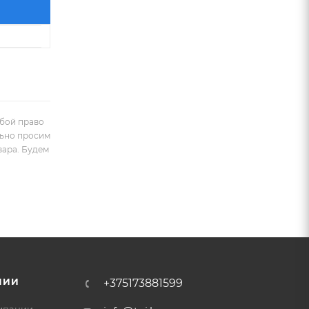
обой право
льно просим
вара. Будем
НИИ
+375173881599