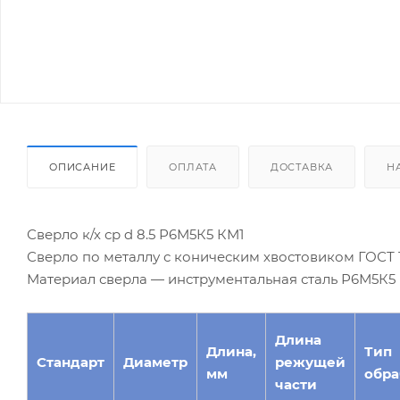
ОПИСАНИЕ
ОПЛАТА
ДОСТАВКА
Н
Сверло к/х ср d 8.5 Р6М5К5 КМ1
Сверло по металлу с коническим хвостовиком ГОСТ 10
Материал сверла — инструментальная сталь Р6М5К5
Длина
Длина,
Тип
Стандарт
Диаметр
режущей
мм
обра
части