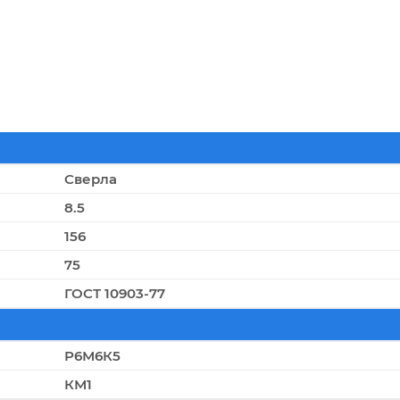
Сверла
8.5
156
75
ГОСТ 10903-77
Р6М6К5
КМ1