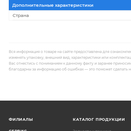
Дополнительные характеристики
Страна
Вся информация о товаре на сайте предоставлена для ознакомле
изменять упаковку, внешний вид, характеристики или комплекта
Вас отнестись с пониманием к данному факту и заранее приноси
благодарны за информацию об ошибках — это поможет сделать наш
ФИЛИАЛЫ
КАТАЛОГ ПРОДУКЦИИ