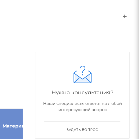
Нужна консультация?
Наши специалисты ответят на любой
интересующий вопрос
Угол при
Конус
Материал
вершине,
Морзе
ЗАДАТЬ ВОПРОС
°