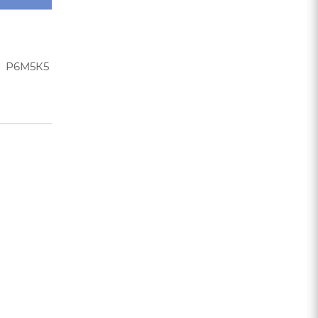
Р6М5К5
135
КМ1