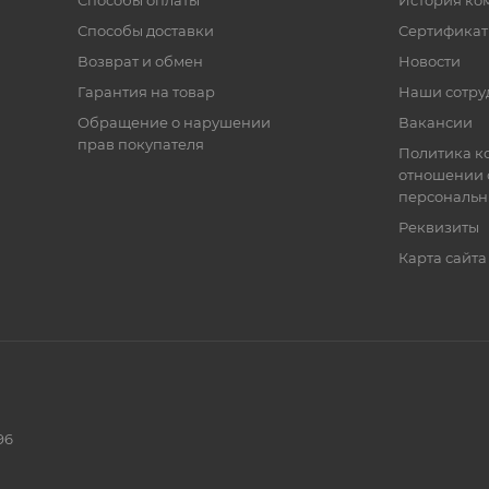
Способы оплаты
История ко
Способы доставки
Сертифика
Возврат и обмен
Новости
Гарантия на товар
Наши сотру
Обращение о нарушении
Вакансии
прав покупателя
Политика к
отношении 
персональн
Реквизиты
Карта сайта
96