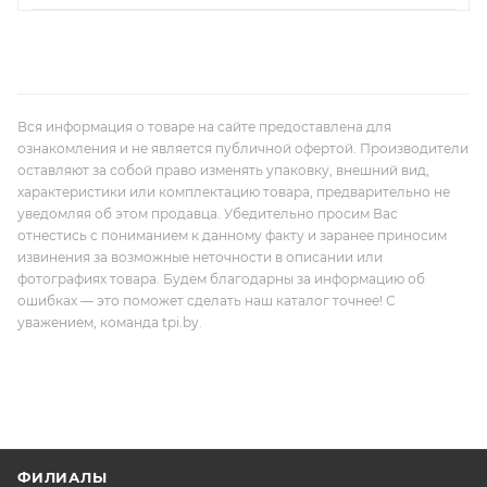
Вся информация о товаре на сайте предоставлена для
ознакомления и не является публичной офертой. Производители
оставляют за собой право изменять упаковку, внешний вид,
характеристики или комплектацию товара, предварительно не
уведомляя об этом продавца. Убедительно просим Вас
отнестись с пониманием к данному факту и заранее приносим
извинения за возможные неточности в описании или
фотографиях товара. Будем благодарны за информацию об
ошибках — это поможет сделать наш каталог точнее! С
уважением, команда tpi.by.
ФИЛИАЛЫ