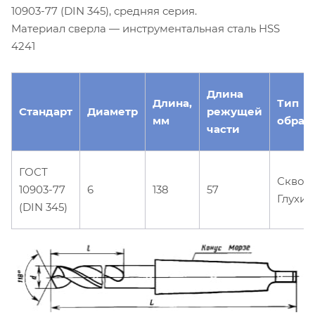
10903-77 (DIN 345), средняя серия.
Материал сверла — инструментальная сталь HSS
4241
Длина
Длина,
Тип
Стандарт
Диаметр
режущей
мм
обраб
части
ГОСТ
Сквоз
10903-77
6
138
57
Глухие
(DIN 345)