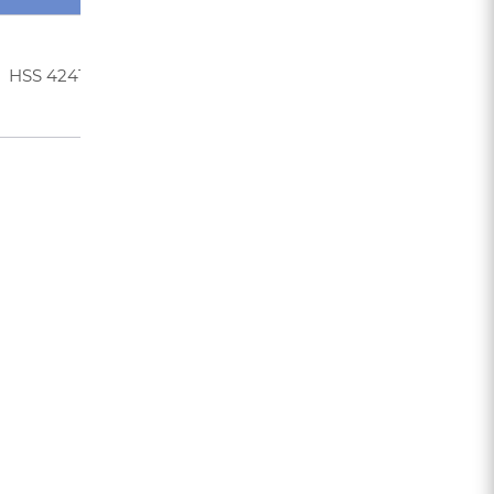
HSS 4241
118
КМ5