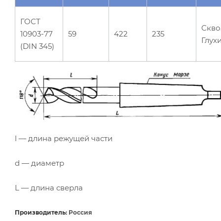
ГОСТ
Скво
10903-77
59
422
235
Глух
(DIN 345)
l — длина режущей части
d — диаметр
L — длина сверла
Производитель:
Россия