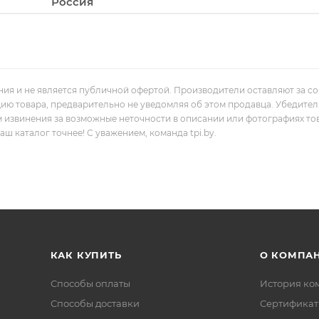
Россия
ния и не является публичной офертой. Производители оставляют за с
цию товара, предварительно не уведомляя об этом продавца. Убедите
м извинения за возможные неточности в описании или фотографиях то
 каталог точнее! С уважением, команда tpi.by.
КАК КУПИТЬ
О КОМПА
Способы оплаты
История ко
Способы доставки
Сертифика