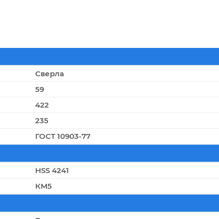
Сверла
59
422
235
ГОСТ 10903-77
HSS 4241
КМ5