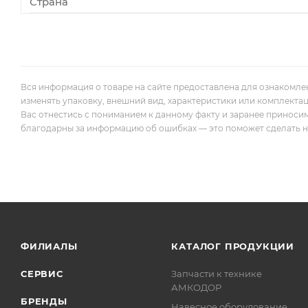
Страна
Вся информация о товаре на сайте предоставлена для ознакомле
изменять упаковку, внешний вид, характеристики или комплекта
Вас отнестись с пониманием к данному факту и заранее приноси
благодарны за информацию об ошибках — это поможет сделать наш
ФИЛИАЛЫ
КАТАЛОГ ПРОДУКЦИИ
СЕРВИС
Запчасти к технике
АМКОДОР
БРЕНДЫ
Навесное оборудование