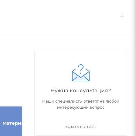
Нужна консультация?
Наши специалисты ответят на любой
интересующий вопрос
Угол при
Конус
Материал
вершине,
Морзе
ЗАДАТЬ ВОПРОС
°