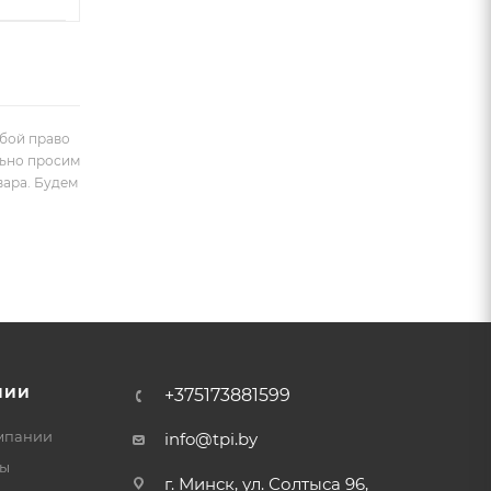
обой право
льно просим
вара. Будем
НИИ
+375173881599
мпании
info@tpi.by
ты
г. Минск, ул. Солтыса 96,