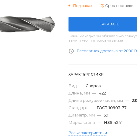
Срок поставки - 
Под заказ
ЗАКАЗАТЬ
Наши менеджеры обязательно свяжут
вами и уточнят условия заказа
Бесплатная доставка от 2000 
ХАРАКТЕРИСТИКИ
Вид
—
Сверла
Длина, мм
—
422
Длина режущей части, мм
—
23
Стандарт
—
ГОСТ 10903-77
Диаметр, мм
—
59
Марка стали
—
HSS 4241
Все характеристики