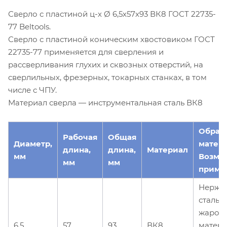
Сверло с пластиной ц-х Ø 6,5х57х93 ВК8 ГОСТ 22735-
77 Beltools.
Сверло с пластиной коническим хвостовиком ГОСТ
22735-77 применяется для сверления и
рассверливания глухих и сквозных отверстий, на
сверлильных, фрезерных, токарных станках, в том
числе с ЧПУ.
Материал сверла — инструментальная сталь ВК8
Обраб
Рабочая
Общая
Диаметр,
матер
длина,
длина,
Материал
мм
Возмо
мм
мм
приме
Нержа
сталь, 
жароп
6.5
57
93
ВК8
матери