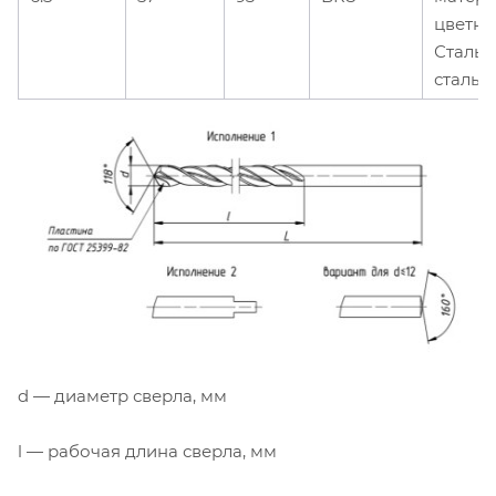
цветны
Сталь,
сталь
d — диаметр сверла, мм
l — рабочая длина сверла, мм