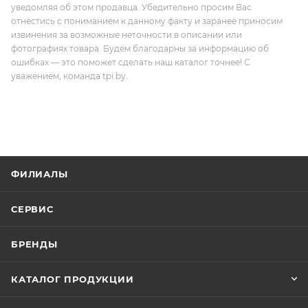
уведомляя об этом продавца. Убедительно просим Вас
отнестись с пониманием к данному факту и заранее приносим
извинения за возможные неточности в описании или
фотографиях товара. Будем благодарны за информацию об
ошибках — это поможет сделать наш каталог точнее! С
уважением, команда tpi.by.
ФИЛИАЛЫ
СЕРВИС
БРЕНДЫ
КАТАЛОГ ПРОДУКЦИИ