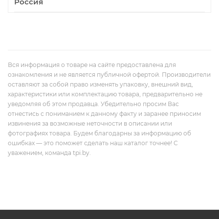
Россия
Вся информация о товаре на сайте предоставлена для
ознакомления и не является публичной офертой. Производители
оставляют за собой право изменять упаковку, внешний вид,
характеристики или комплектацию товара, предварительно не
уведомляя об этом продавца. Убедительно просим Вас
отнестись с пониманием к данному факту и заранее приносим
извинения за возможные неточности в описании или
фотографиях товара. Будем благодарны за информацию об
ошибках — это поможет сделать наш каталог точнее! С
уважением, команда tpi.by.