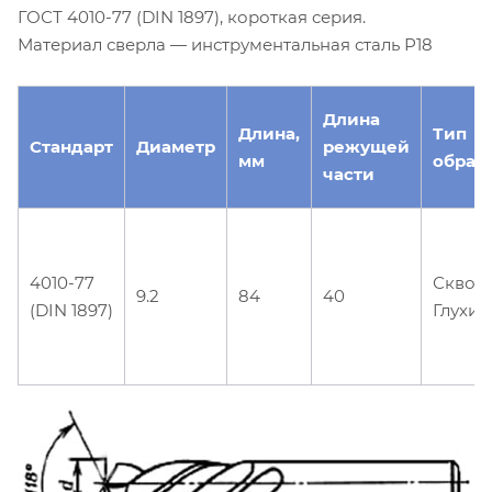
ГОСТ 4010-77 (DIN 1897), короткая серия.
Материал сверла — инструментальная сталь Р18
Длина
Длина,
Тип
Стандарт
Диаметр
режущей
мм
обраб
части
4010-77
Сквоз
9.2
84
40
(DIN 1897)
Глухие