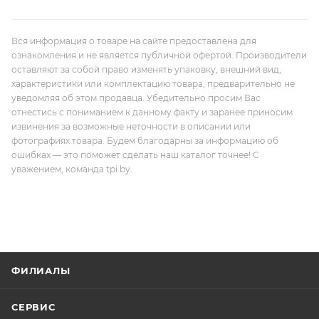
Вся информация о товаре на сайте предоставлена для
ознакомления и не является публичной офертой. Производители
оставляют за собой право изменять упаковку, внешний вид,
характеристики или комплектацию товара, предварительно не
уведомляя об этом продавца. Убедительно просим Вас
отнестись с пониманием к данному факту и заранее приносим
извинения за возможные неточности в описании или
фотографиях товара. Будем благодарны за информацию об
ошибках — это поможет сделать наш каталог точнее! С
уважением, команда tpi.by.
ФИЛИАЛЫ
СЕРВИС