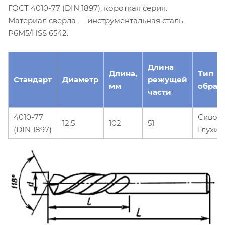
ГОСТ 4010-77 (DIN 1897), короткая серия.
Материал сверла — инструментальная сталь
Р6М5/HSS 6542.
Длина
Длина,
Тип
Стандарт
Диаметр
режущей
мм
обраб
части
4010-77
Сквоз
12.5
102
51
(DIN 1897)
Глухие