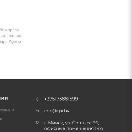
обой право
льно просим
вара. Будем
НИИ
+375173881599
мпании
info@tpi.by
ты
г. Минск, ул. Солтыса 96,
офисные помещения 1-го