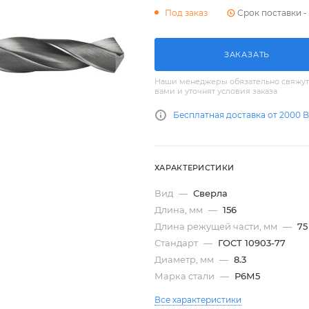
Срок поставки - 
Под заказ
ЗАКАЗАТЬ
Наши менеджеры обязательно свяжут
вами и уточнят условия заказа
Бесплатная доставка от 2000 
ХАРАКТЕРИСТИКИ
Вид
—
Сверла
Длина, мм
—
156
Длина режущей части, мм
—
75
Стандарт
—
ГОСТ 10903-77
Диаметр, мм
—
8.3
Марка стали
—
Р6М5
Все характеристики