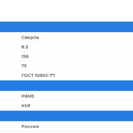
Сверла
8.3
156
75
ГОСТ 10903-77
Р6М5
КМ1
Россия