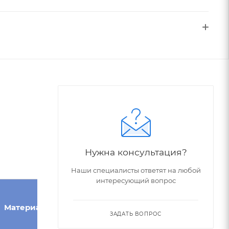
Нужна консультация?
Наши специалисты ответят на любой
интересующий вопрос
Угол при
Конус
Материал
вершине,
Морзе
ЗАДАТЬ ВОПРОС
°