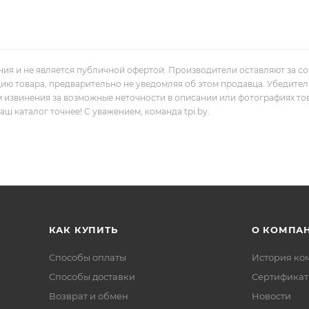
ния и не является публичной офертой. Производители оставляют за с
цию товара, предварительно не уведомляя об этом продавца. Убедите
м извинения за возможные неточности в описании или фотографиях то
 каталог точнее! С уважением, команда tpi.by.
КАК КУПИТЬ
О КОМПА
Способы оплаты
История ко
Способы доставки
Сертифика
Возврат и обмен
Новости