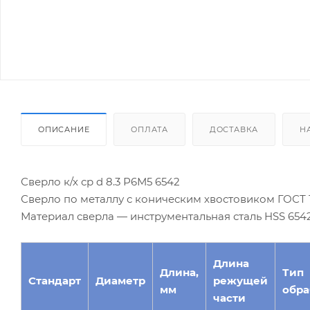
ОПИСАНИЕ
ОПЛАТА
ДОСТАВКА
Н
Сверло к/х ср d 8.3 Р6М5 6542
Сверло по металлу с коническим хвостовиком ГОСТ 10
Материал сверла — инструментальная сталь HSS 654
Длина
Длина,
Тип
Стандарт
Диаметр
режущей
мм
обра
части