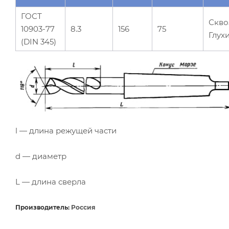
ГОСТ
Скво
10903-77
8.3
156
75
Глух
(DIN 345)
l — длина режущей части
d — диаметр
L — длина сверла
Производитель:
Россия