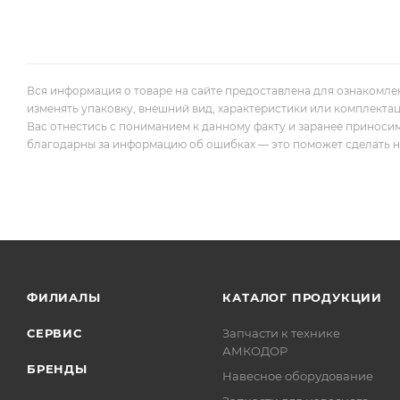
Вся информация о товаре на сайте предоставлена для ознакомле
изменять упаковку, внешний вид, характеристики или комплекта
Вас отнестись с пониманием к данному факту и заранее приноси
благодарны за информацию об ошибках — это поможет сделать наш
ФИЛИАЛЫ
КАТАЛОГ ПРОДУКЦИИ
СЕРВИС
Запчасти к технике
АМКОДОР
БРЕНДЫ
Навесное оборудование