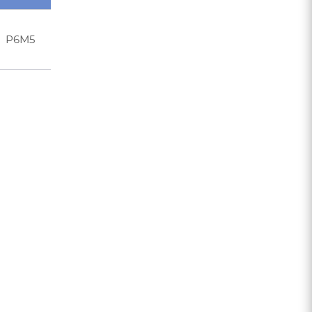
Р6М5
118
КМ1