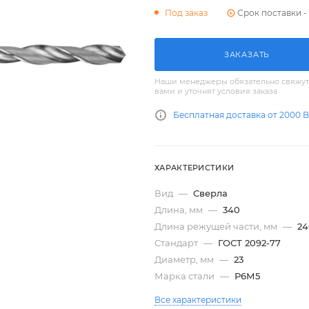
Срок поставки - 
Под заказ
ЗАКАЗАТЬ
Наши менеджеры обязательно свяжут
вами и уточнят условия заказа
Бесплатная доставка от 2000 
ХАРАКТЕРИСТИКИ
Вид
—
Сверла
Длина, мм
—
340
Длина режущей части, мм
—
24
Стандарт
—
ГОСТ 2092-77
Диаметр, мм
—
23
Марка стали
—
Р6М5
Все характеристики