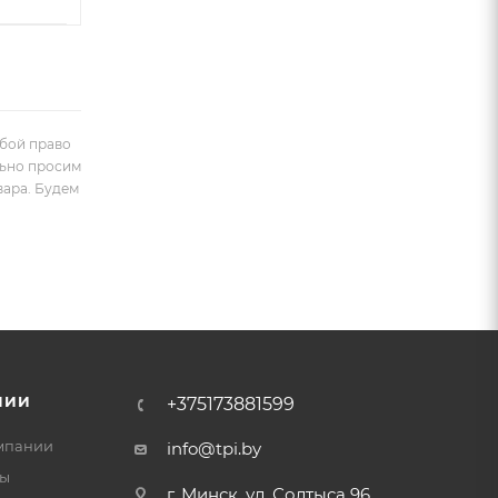
обой право
льно просим
вара. Будем
НИИ
+375173881599
мпании
info@tpi.by
ты
г. Минск, ул. Солтыса 96,