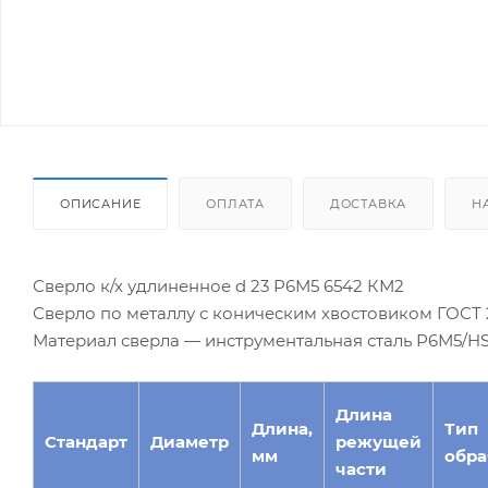
ОПИСАНИЕ
ОПЛАТА
ДОСТАВКА
Н
Сверло к/х удлиненное d 23 Р6М5 6542 КМ2
Сверло по металлу с коническим хвостовиком ГОСТ 2
Материал сверла — инструментальная сталь Р6М5/HS
Длина
Длина,
Тип
Стандарт
Диаметр
режущей
мм
обра
части