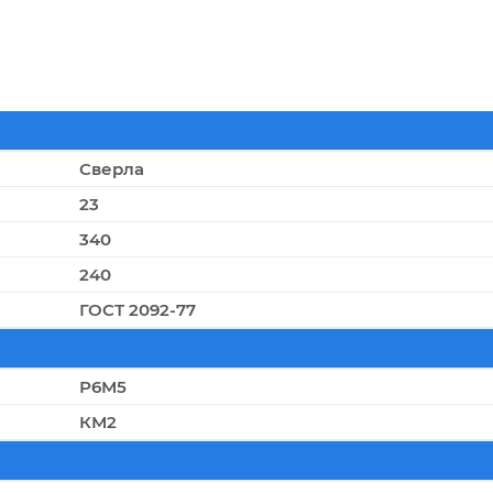
Сверла
23
340
240
ГОСТ 2092-77
Р6М5
КМ2