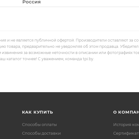
Россия
ния и не является публичной офертой. Производители оставляют за с
цию товара, предварительно не уведомляя об этом продавца. Убедите
м извинения за возможные неточности в описании или фотографиях то
 каталог точнее! С уважением, команда tpi.by.
КАК КУПИТЬ
О КОМПА
Способы оплаты
История ко
Способы доставки
Сертифика