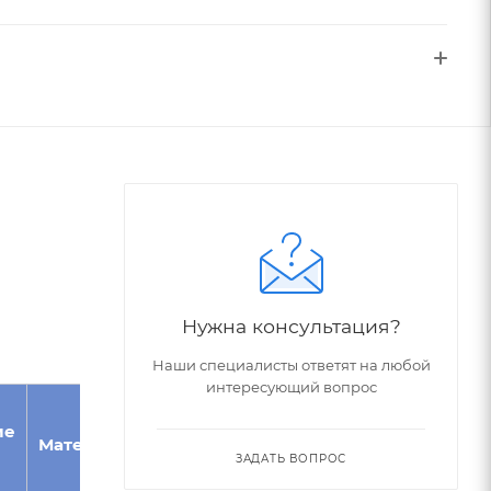
Нужна консультация?
Наши специалисты ответят на любой
интересующий вопрос
Угол при
ие
Конус
Материал
вершине,
Морзе
ЗАДАТЬ ВОПРОС
°