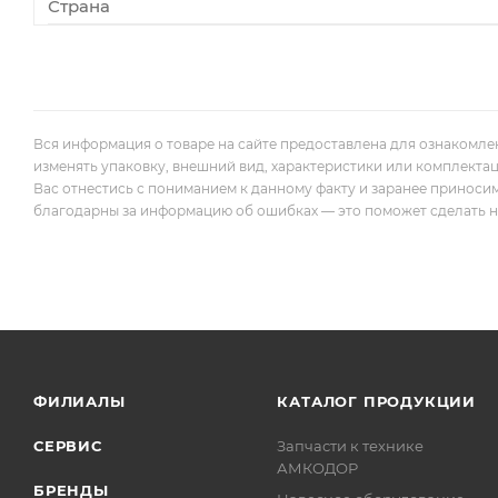
Страна
Вся информация о товаре на сайте предоставлена для ознакомле
изменять упаковку, внешний вид, характеристики или комплекта
Вас отнестись с пониманием к данному факту и заранее приноси
благодарны за информацию об ошибках — это поможет сделать наш
ФИЛИАЛЫ
КАТАЛОГ ПРОДУКЦИИ
СЕРВИС
Запчасти к технике
АМКОДОР
БРЕНДЫ