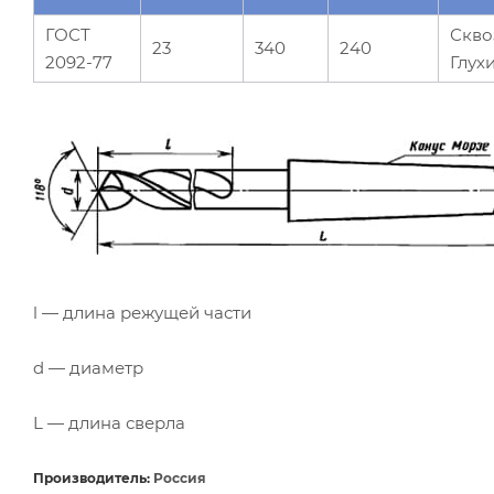
ГОСТ
Скво
23
340
240
2092-77
Глух
l — длина режущей части
d — диаметр
L — длина сверла
Производитель:
Россия