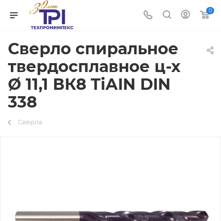
0
Сверло спиральное
твердосплавное ц-х
Ø 11,1 ВК8 TiAIN DIN
338
Свёрла