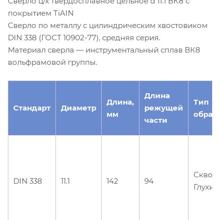
Сверло ц/х твердосплавное цельное d 11.1 ВК8 с
покрытием TiAIN
Сверло по металлу с цилиндрическим хвостовиком
DIN 338 (ГОСТ 10902-77), средняя серия.
Материал сверла — инструментальный сплав ВК8
вольфрамовой группы.
Длина
Длина,
Тип
Стандарт
Диаметр
режущей
мм
обраб
части
Сквоз
DIN 338
11.1
142
94
Глухие