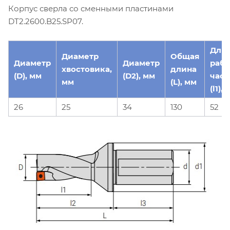
Корпус сверла со сменными пластинами
DT2.2600.B25.SP07.
Дли
Диаметр
Общая
Диаметр
Диаметр
раб
хвостовика,
длина
(D), мм
(D2), мм
част
мм
(L), мм
(l1),
26
25
34
130
52