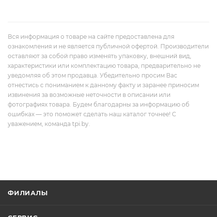
Вся информация о товаре на сайте предоставлена для
ознакомления и не является публичной офертой. Производители
оставляют за собой право изменять упаковку, внешний вид,
характеристики или комплектацию товара, предварительно не
уведомляя об этом продавца. Убедительно просим Вас
отнестись с пониманием к данному факту и заранее приносим
извинения за возможные неточности в описании или
фотографиях товара. Будем благодарны за информацию об
ошибках — это поможет сделать наш каталог точнее! С
уважением, команда tpi.by.
ФИЛИАЛЫ