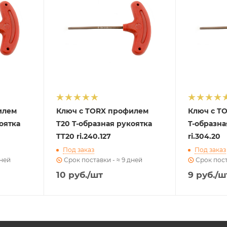
илем
Ключ с TORX профилем
Ключ с T
оятка
T20 T-образная рукоятка
T-образна
TT20 ri.240.127
ri.304.20
Под заказ
Под заказ
дней
Срок поставки - ≈ 9 дней
Срок пост
10
руб.
/шт
9
руб.
/ш