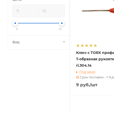
9
10
Вид
Ключ с TORX проф
T-образная рукоят
ri.304.14
Под заказ
Срок поставки - ≈ 9 
9
руб.
/шт