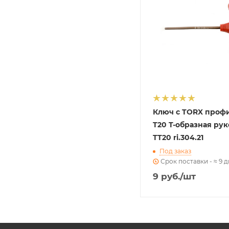
Ключ с TORX проф
T20 T-образная рук
TT20 ri.304.21
Под заказ
Срок поставки - ≈ 9 
9
руб.
/шт