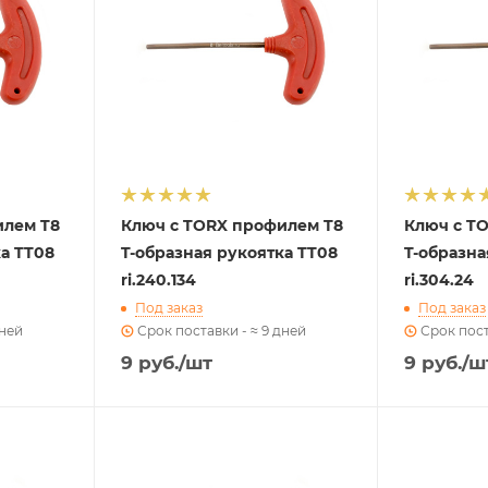
илем T8
Ключ с TORX профилем T8
Ключ с T
ка TT08
T-образная рукоятка TT08
T-образна
ri.240.134
ri.304.24
Под заказ
Под заказ
дней
Срок поставки - ≈ 9 дней
Срок пост
9
руб.
/шт
9
руб.
/ш