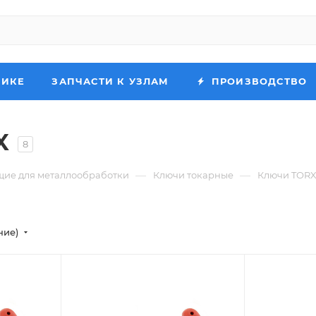
НИКЕ
ЗАПЧАСТИ К УЗЛАМ
ПРОИЗВОДСТВО
X
8
—
—
ие для металлообработки
Ключи токарные
Ключи TOR
ние)