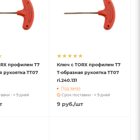
ORX профилем T7
Ключ с TORX профилем T7
я рукоятка TT07
T-образная рукоятка TT07
ri.240.131
Под заказ
авки - ≈ 9 дней
Срок поставки - ≈ 9 дней
т
9
руб.
/шт