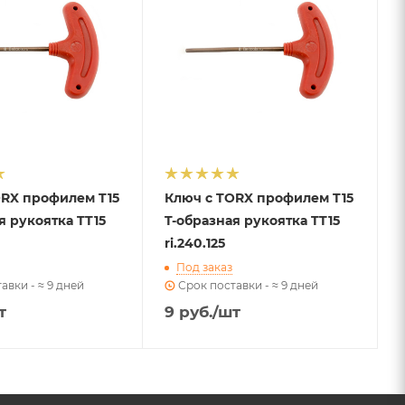
ORX профилем T15
Ключ с TORX профилем T15
я рукоятка TT15
T-образная рукоятка TT15
ri.240.125
Под заказ
авки - ≈ 9 дней
Срок поставки - ≈ 9 дней
т
9
руб.
/шт