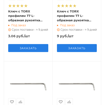
Ключ с TORX
Ключ с TORX
профилем T7 L-
профилем T7 L-
образная рукоятка
образная рукоятка
LT07 ri.304.99
LT07 ri.240.130
Под заказ
Под заказ
Срок поставки - ≈ 9 дней
Срок поставки - ≈ 9 дней
3.06
руб.
/шт
9
руб.
/шт
ЗАКАЗАТЬ
ЗАКАЗАТЬ