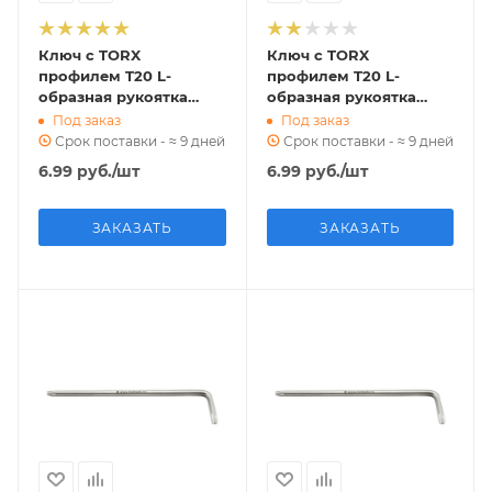
Ключ с TORX
Ключ с TORX
профилем T20 L-
профилем T20 L-
образная рукоятка
образная рукоятка
LT20 ri.304.91
LT20 ri.240.124
Под заказ
Под заказ
Срок поставки - ≈ 9 дней
Срок поставки - ≈ 9 дней
6.99
руб.
/шт
6.99
руб.
/шт
ЗАКАЗАТЬ
ЗАКАЗАТЬ