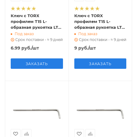
Ключ с TORX
Ключ с TORX
профилем T15 L-
профилем T15 L-
образная рукоятка LT15
образная рукоятка LT15
ri.304.90
ri.240.123
Под заказ
Под заказ
Срок поставки - ≈ 9 дней
Срок поставки - ≈ 9 дней
6.99
руб.
/шт
9
руб.
/шт
ЗАКАЗАТЬ
ЗАКАЗАТЬ