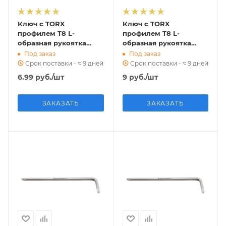
Ключ с TORX
Ключ с TORX
профилем T8 L-
профилем T8 L-
образная рукоятка
образная рукоятка
LT08 ri.304.89
LT08 ri.240.133
Под заказ
Под заказ
Срок поставки - ≈ 9 дней
Срок поставки - ≈ 9 дней
6.99
руб.
/шт
9
руб.
/шт
ЗАКАЗАТЬ
ЗАКАЗАТЬ