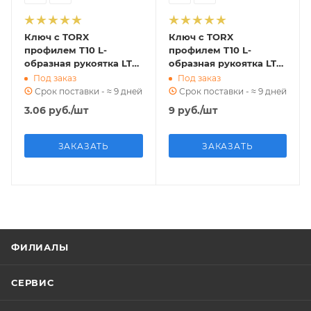
Ключ с TORX
Ключ с TORX
профилем T10 L-
профилем T10 L-
образная рукоятка LT10
образная рукоятка LT10
ri.304.100
ri.240.122
Под заказ
Под заказ
Срок поставки - ≈ 9 дней
Срок поставки - ≈ 9 дней
3.06
руб.
/шт
9
руб.
/шт
ЗАКАЗАТЬ
ЗАКАЗАТЬ
ФИЛИАЛЫ
СЕРВИС