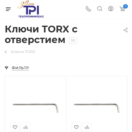
0
Ключи TORX с
отверстием
10
Ключи TORX
ФИЛЬТР