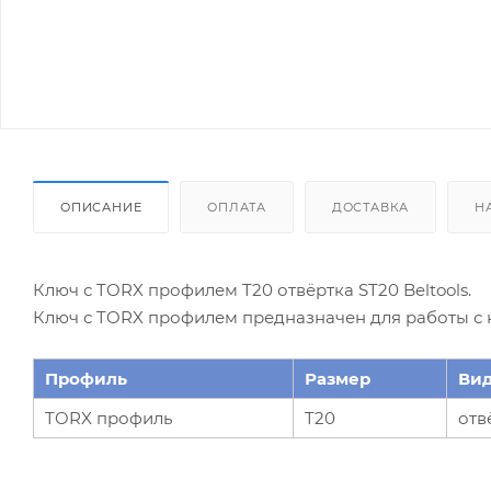
ОПИСАНИЕ
ОПЛАТА
ДОСТАВКА
Н
Ключ с TORX профилем T20 отвёртка ST20 Beltools.
Ключ с TORX профилем предназначен для работы с 
Профиль
Размер
Вид
TORX профиль
T20
отв