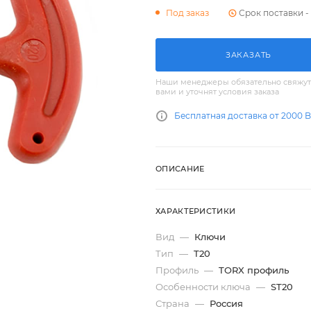
Срок поставки - 
Под заказ
ЗАКАЗАТЬ
Наши менеджеры обязательно свяжут
вами и уточнят условия заказа
Бесплатная доставка от 2000 
ОПИСАНИЕ
ХАРАКТЕРИСТИКИ
Вид
—
Ключи
Тип
—
T20
Профиль
—
TORX профиль
Особенности ключа
—
ST20
Страна
—
Россия