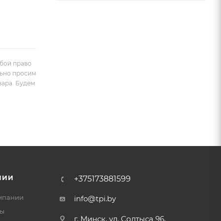
обой право
льно просим
вара. Будем
НИИ
+375173881599
мпании
info@tpi.by
ты
г. Минск, ул. Солтыса 96,