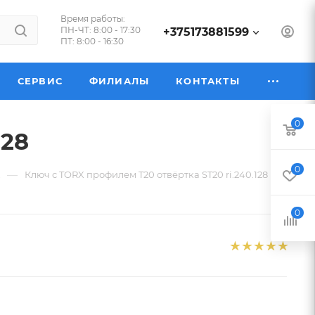
Время работы:
ПН-ЧТ: 8:00 - 17:30
+375173881599
ПТ: 8:00 - 16:30
СЕРВИС
ФИЛИАЛЫ
КОНТАКТЫ
0
128
0
—
X
Ключ с TORX профилем T20 отвёртка ST20 ri.240.128
0