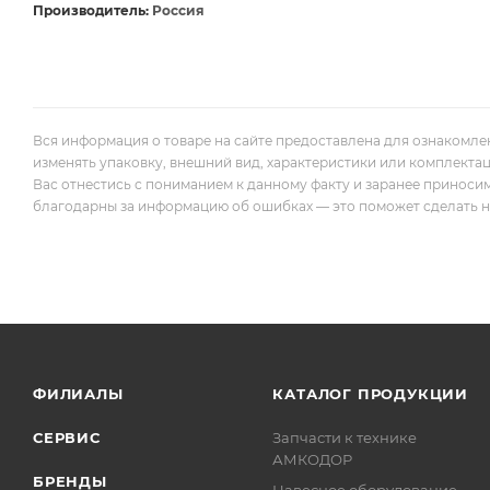
Производитель:
Россия
Вся информация о товаре на сайте предоставлена для ознакомле
изменять упаковку, внешний вид, характеристики или комплекта
Вас отнестись с пониманием к данному факту и заранее приноси
благодарны за информацию об ошибках — это поможет сделать наш
ФИЛИАЛЫ
КАТАЛОГ ПРОДУКЦИИ
СЕРВИС
Запчасти к технике
АМКОДОР
БРЕНДЫ