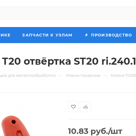
НИКЕ
ЗАПЧАСТИ К УЗЛАМ
ПРОИЗВОДСТВО
20 отвёртка ST20 ri.240.
—
—
ие для металлообработки
Ключи токарные
Ключи TOR
10.83
руб.
/шт