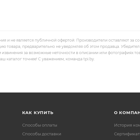
ния и не является публичной офертой. Производители оставляют за с
цию товара, предварительно не уведомляя об этом продавца. Убедите
м извинения за возможные неточности в описании или фотографиях то
 каталог точнее! С уважением, команда tpi.by.
КАК КУПИТЬ
О КОМПА
Способы оплаты
История ко
Способы доставки
Сертифика