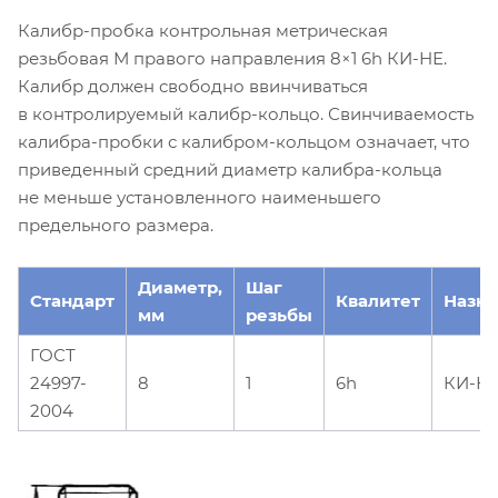
Калибр-пробка контрольная метрическая
резьбовая М правого направления 8×1 6h КИ-НЕ.
Калибр должен свободно ввинчиваться
в контролируемый калибр-кольцо. Свинчиваемость
калибра-пробки с калибром-кольцом означает, что
приведенный средний диаметр калибра-кольца
не меньше установленного наименьшего
предельного размера.
Диаметр,
Шаг
Стандарт
Квалитет
Назн
мм
резьбы
ГОСТ
24997-
8
1
6h
КИ-Н
2004