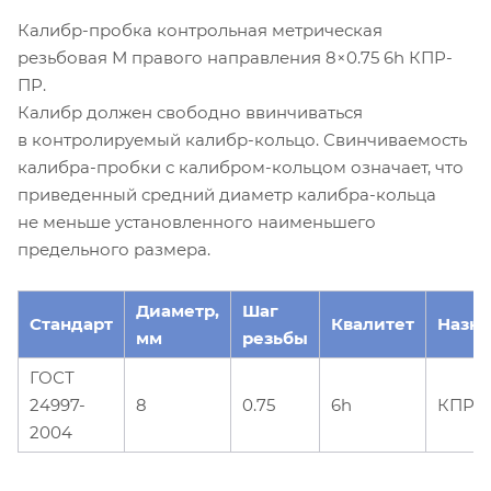
Калибр-пробка контрольная метрическая
резьбовая М правого направления 8×0.75 6h КПР-
ПР.
Калибр должен свободно ввинчиваться
в контролируемый калибр-кольцо. Свинчиваемость
калибра-пробки с калибром-кольцом означает, что
приведенный средний диаметр калибра-кольца
не меньше установленного наименьшего
предельного размера.
Диаметр,
Шаг
Стандарт
Квалитет
Назн
мм
резьбы
ГОСТ
24997-
8
0.75
6h
КПР-
2004