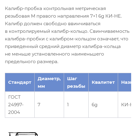
Калибр-пробка контрольная метрическая
резьбовая М правого направления 7×1 6g КИ-НЕ.
Калибр должен свободно ввинчиваться
в контролируемый калибр-кольцо. Свинчиваемость
калибра-пробки с калибром-кольцом означает, что
приведенный средний диаметр калибра-кольца
не меньше установленного наименьшего
предельного размера.
Диаметр,
Шаг
Стандарт
Квалитет
Назн
мм
резьбы
ГОСТ
24997-
7
1
6g
КИ-Н
2004