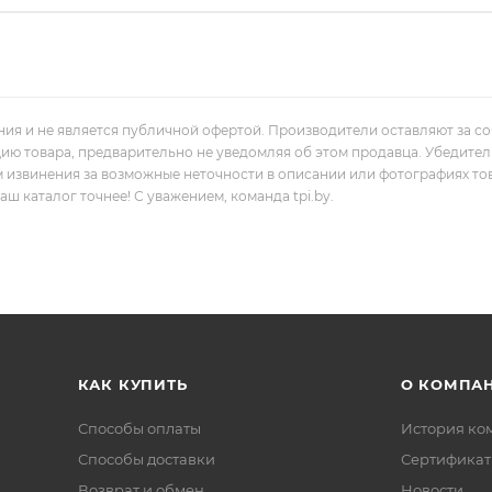
ния и не является публичной офертой. Производители оставляют за с
цию товара, предварительно не уведомляя об этом продавца. Убедите
м извинения за возможные неточности в описании или фотографиях то
 каталог точнее! С уважением, команда tpi.by.
КАК КУПИТЬ
О КОМПА
Способы оплаты
История ко
Способы доставки
Сертифика
Возврат и обмен
Новости