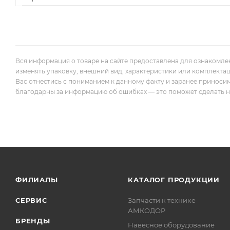
Вся информация о товаре на сайте предоставлена для ознакомле
изменять упаковку, внешний вид, характеристики или комплекта
Вас отнестись с пониманием к данному факту и заранее приноси
благодарны за информацию об ошибках — это поможет сделать наш
ФИЛИАЛЫ
КАТАЛОГ ПРОДУКЦИИ
СЕРВИС
Запчасти к технике
АМКОДОР
БРЕНДЫ
Навесное оборудование