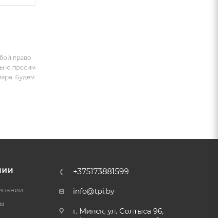
обой право
льно просим
вара. Будем
НИИ
+375173881599
мпании
info@tpi.by
ты
г. Минск, ул. Солтыса 96,