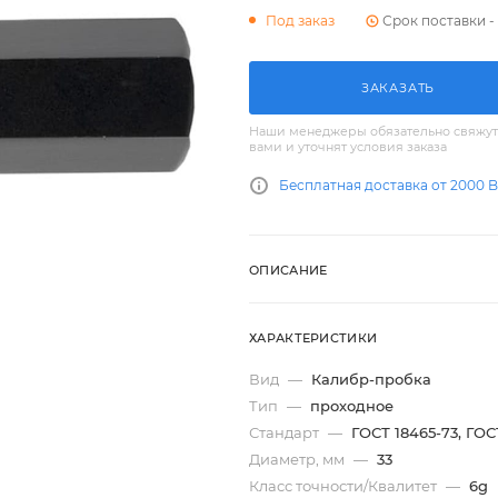
Срок поставки - 
Под заказ
ЗАКАЗАТЬ
Наши менеджеры обязательно свяжут
вами и уточнят условия заказа
Бесплатная доставка от 2000 
ОПИСАНИЕ
ХАРАКТЕРИСТИКИ
Вид
—
Калибр-пробка
Тип
—
проходное
Стандарт
—
ГОСТ 18465-73, ГОС
Диаметр, мм
—
33
Класс точности/Квалитет
—
6g